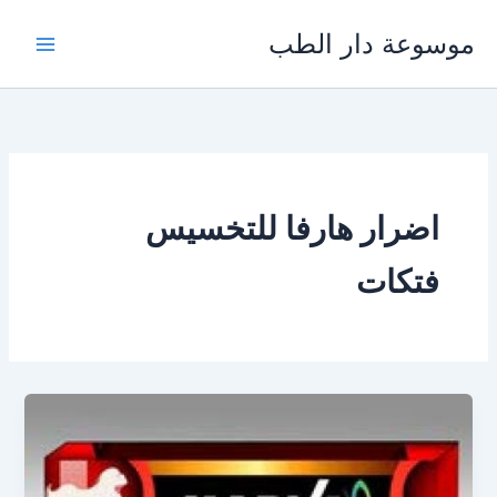
خطي
موسوعة دار الطب
لى
لمحتوى
اضرار هارفا للتخسيس
فتكات