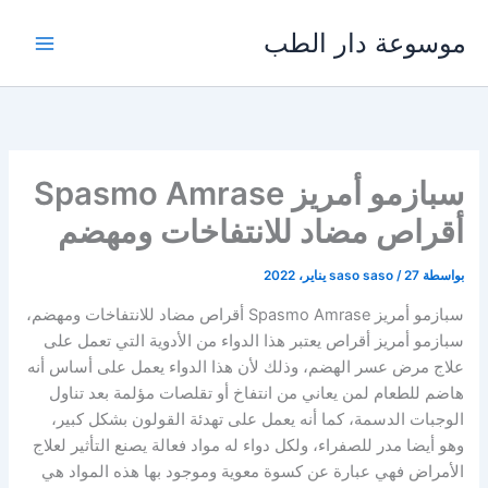
خطي
موسوعة دار الطب
لى
لمحتوى
سبازمو أمريز Spasmo Amrase
أقراص مضاد للانتفاخات ومهضم
بواسطة
27 يناير، 2022
/
saso saso
سبازمو أمريز Spasmo Amrase أقراص مضاد للانتفاخات ومهضم،
سبازمو أمريز أقراص يعتبر هذا الدواء من الأدوية التي تعمل على
علاج مرض عسر الهضم، وذلك لأن هذا الدواء يعمل على أساس أنه
هاضم للطعام لمن يعاني من انتفاخ أو تقلصات مؤلمة بعد تناول
الوجبات الدسمة، كما أنه يعمل على تهدئة القولون بشكل كبير،
وهو أيضا مدر للصفراء، ولكل دواء له مواد فعالة يصنع التأثير لعلاج
الأمراض فهي عبارة عن كسوة معوية وموجود بها هذه المواد هي