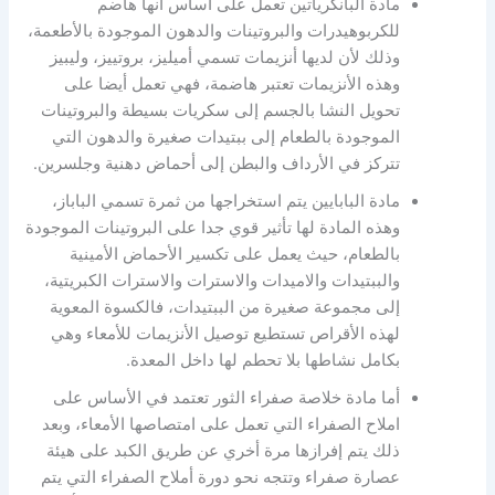
مادة البانكرياتين تعمل على أساس أنها هاضم
للكربوهيدرات والبروتينات والدهون الموجودة بالأطعمة،
وذلك لأن لديها أنزيمات تسمي أميليز، بروتييز، وليبيز
وهذه الأنزيمات تعتبر هاضمة، فهي تعمل أيضا على
تحويل النشا بالجسم إلى سكريات بسيطة والبروتينات
الموجودة بالطعام إلى ببتيدات صغيرة والدهون التي
تتركز في الأرداف والبطن إلى أحماض دهنية وجلسرين.
مادة البابايين يتم استخراجها من ثمرة تسمي الباباز،
وهذه المادة لها تأثير قوي جدا على البروتينات الموجودة
بالطعام، حيث يعمل على تكسير الأحماض الأمينية
والببتيدات والاميدات والاسترات والاسترات الكبريتية،
إلى مجموعة صغيرة من الببتيدات، فالكسوة المعوية
لهذه الأقراص تستطيع توصيل الأنزيمات للأمعاء وهي
بكامل نشاطها بلا تحطم لها داخل المعدة.
أما مادة خلاصة صفراء الثور تعتمد في الأساس على
املاح الصفراء التي تعمل على امتصاصها الأمعاء، وبعد
ذلك يتم إفرازها مرة أخري عن طريق الكبد على هيئة
عصارة صفراء وتتجه نحو دورة أملاح الصفراء التي يتم