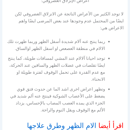
اعراض الإنزلاق الغضروفي:
لا توجد الكثير من الأعراض الناتجة عن الانزلاق الغضروفي لكن
ايضًا من المحتمل عدم وجودها عند بعض المرضى ايضًا واهم
الاعراض هي:
ربما ينتج عنه آلام شديدة أسفل الظهر وربما ظهرت تلك
الالام في منطقة العصعص او اسفل الظهر اوالساق.
توجد احيانا آلالام عند المشي لمسافات طويلة، كما ينتج
ايضًا تقلصات في عضلات الظهر والساقين عند الحركة،
مع عدم القدرة على تحمل الوقوف لفترة طويلة او
الانحناء.
وتظهر اعراض اخرى اشد الما عن حدوث فتق قوي
يضغط على الأعصاب الشوكية فينتج عنه ألم شديد في
الجزء الذي يمده العصب المصاب بالإحساس، يزداد
الألم مع الوقوف ويقل النوم والراحة.
اقرأ أيضا
الام الظهر وطرق علاجها