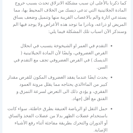
كما ذكرنا بالأعلى ان سبب مشكلة الانزلاق تحدث بسبب خروج
المادة الجلاتينية التي تدعى ديسك من الخلاف المحيط بها، مما
يستدعي اثارة والم بالاعصاب القريبة منها وتنميل وضعف بساق
المريض او ذراعه، ونادرا ما توجد هذه الأعراض ولا يوجد فيها الم
وسنذكر الآن اسباب تلك المشكلة فيما يلي:
التقدم في العمر او الشيخوخة يتسبب في انحلال
القرص الغضروفي، وايضًا لأن المادة الجيلاتينية (
الديسك ) في القرص الغضروفي تجف مع التقدم في
السن.
يحدث ايضًا عندما يفقد الغضروف المكون للقرص مقدار
كبير من الماءالذي يحتاجه مما يقلل مرونة العمود
الفقري، و يؤدي ذلك الى التعرض لسرعة التمزق و
الفتق مع أقل إجهاد.
حمل الثقل او الرياضة العنيفة بطرق خاطئة، سواء كانت
باستخدام عضلات الظهر بدلا من عضلات الفخذ والساق
أو الدوران والتحرك بطريقة مفاجئة أثناء رفع الأشياء
الإصابة.