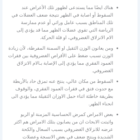
هناك ايضًا مما يستدعى لظهور تلك الأعراض عند
السقوط أو اصابة في الظهر نتيجة ضعف العضلات في
تلك المناطق بسبب عامل وراثي أو عدم ممارسة
الرياضة التي تقوي عضلات الظهر مما قد يؤدي إلى
الام الانزلاق الغضروفي، او قلة الحركة.
ومن يعانون الوزن الثقيل او السمنة المفرطة، لأن زيادة
الوزن تسبب ضغط على الأقراص الغضروفية بين فقرات
العمود الفقري مما يؤدي إلى الإصابة بـالام الانزلاق
الغضروفي.
السقوط من مكان عالي، ينتج عنه تمزق حاد بالأربطة
مع حدوث فتق في فقرات العمود الفقري، والوقوف
بطريقة خاطئة اثناء حمل الاوزان الثقيلة مما يؤدي الى
انحناء الظهر.
بعض الامراض كمرض الحساسية المزمنة او الربو
واثبتت الابحاث ان من يصابون بتلك الامراض هم اكثر
عرضه للانزلاق الغضروفي بسبب السعال والكحة
الشديدة وينتج ضعف في بعض الانسجة وعضلات