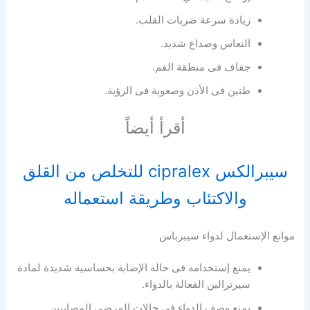
زيادة سرعة ضربات القلب.
النعاس وصداع شديد.
جفاف فى منطقة الفم.
طنين فى الأذن وصعوبة فى الرؤية.
أقرأ أيضاً
سيبرالكس cipralex للتخلص من القلق
والاكتئاب وطريقة استعماله
موانع الإستعمال لدواء سيبرباس
يمنع إستخدامه فى حالة الإصابة بحساسية شديدة لمادة
سيرترالين الفعالة بالدواء.
يمنع وصف الدواء فى حالات المرضى المصابيين