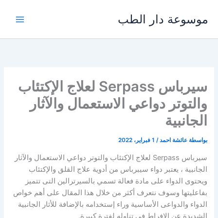
خطي
موسوعة دار الطب
لى
لمحتوى
سيرباس Serpass لعلاج الإكتئاب
والتوتر دواعي الاستعمال والآثار
الجانبية
بواسطة
عائشة احمد
/
1 فبراير، 2022
سيرباس Serpass لعلاج الإكتئاب والتوتر دواعي الاستعمال والآثار
الجانبية ، يعتبر دواء سيبرباس من أدوية علاج القلق والإكتئاب
ويحتوى الدواء على مادة فعالة تسمي بالسيرترالين التى تتميز
بفاعليتها وسوف نتعرف أكثر من خلال هذا المقال على أهم خواص
الدواء والدواعى الأساسية وراء إستخدامه بالإضافة للأثار الجانبية
الشديدة عن الإفراط فى تناوله لفترة كبيرة.