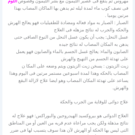
مهروس ثم ينقع فى عصير الليمون مع بشر الليمون وفصوص
الثوم
فى نصف كوب ماء لمدة ليله ثم يدهن بها الماكان المصاب بهذا
مرتين يوميا .
الصبار : الصبار به مواد فعاله ومضادة للطفيليات فهو يعالج الهرش
والحكه والجرب له نتائج مزهله فى العلاج
عسل النحل: يجب أن يكون عسل النحل من النوع الصافى حتى
يدهن به المكان المصاب له نتائج جيده
الصابون والماء: يعالج غسل الجسم بالماء والصابون فهو يعمل
على تهدئة الجسم من التهيج والهرش
زيت الزيتون : يسخن زيت الزيتون ويتم وضعه على المكا ن
المصاب بالحكه وهذا لمدة اسبوعين مستمر مرتين فى اليوم وهذا
يساعد على تهدئة المكان المصاب وهو ايضا علاج لازالة البقع
والهرش.
علاج دوائى للوقاية من الجرب والحكة
العلاج الدوائى هو بيروكسيد الهيدروجين والبوراكس: فهو علاج له
نتائج مذهلة ولكن يجب مراعاة عدم قربه من العين أو من المناطق
التى ليس بها الحكة أو الهرش لآن هذا سوف يتسبب لها فى ضرر