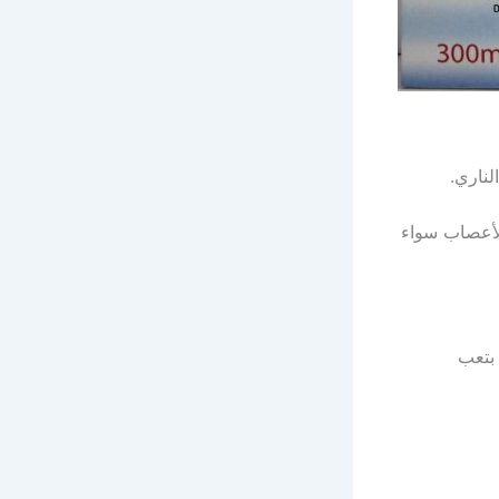
لناري.
لأعصاب سواء
 بتعب