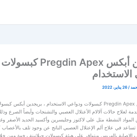
بريجدين أبكس Pregdin Apex كبسولات
الاستخدام
حمد
/
26 يناير، 2022
بريجدين أبكس Pregdin Apex كبسولات ودواعي الاستخدام ، بريجدين أبكس
دمة لعلاج حالات آلالام الأعتلال العصبي والتشنجات وأيضاً الصرع وذلك
 المواد النشطة مثل على لاكتوز وجليسرين وأكسيد الحديد الأصفر وغ
تساعد في علاج ألم الإعتلال العصبي الناتج عن وجود تلف بالأعصاب كم
الإصابة بالهربس ويتوافر علي هيئة كبسولات جيلاتينة رخوة ومن خلا