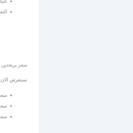
غثيا
النع
سعر بريجدين أبكس pex
نستعرض الان بريجدي
سعر بريجدي
سعر بريجدي
سعر بريجدي