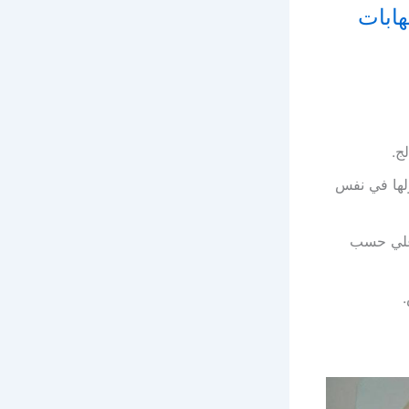
 والتهابات
ج.
ولها في نفس
كبسولات 3 مرات يومياً علي حسب