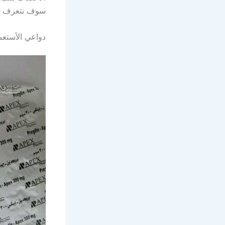
سوف نتعرف أكث
دواعي الأستعم