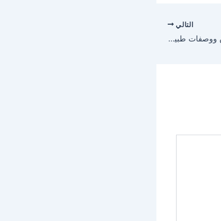
التالي
علاج ضعف النظر بطرق ووصفات طبيعية مضمونة وفعالة