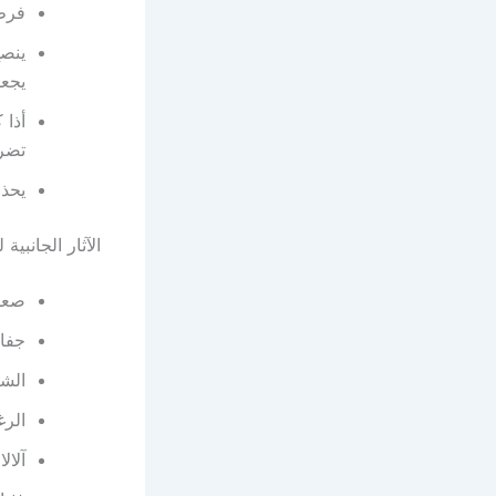
فرط 
ينصح
يجعل
أذا 
تضر 
يحذر
الآثار الجانبي
صعوب
جفاف
الشع
الرغ
آلال