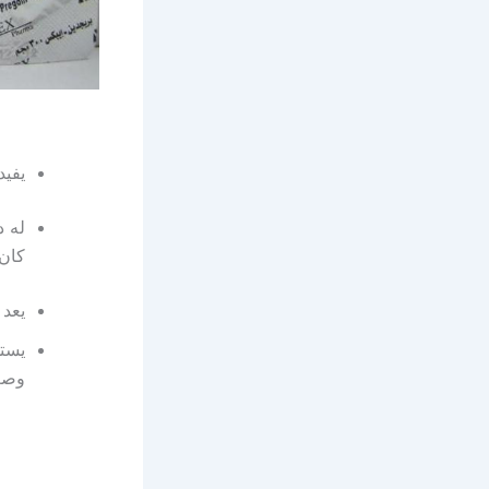
يفيد
له د
كان 
يعد 
يستخ
وصع