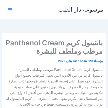
خطي
موسوعة دار الطب
لى
لمحتوى
بانثينول كريم Panthenol Cream
مرطب وملطف للبشرة
بواسطة
29 يناير، 2022
/
saso saso
بانثينول كريم Panthenol Cream مرطب وملطف للبشرة ،
بانثينول كريم من بين الأدوية التي تعمل كمرطب لجميع أنواع
البشرة، فهو يعمل على إضافة الحيوية للبشرة وجعلها ذات نضارة
ملحوظة، ومن المعروف أن بانثينول يحتوي على مواد طبيعية
مكونه من النباتات، ويعتبر البشرة الدهنية من أفضل الأنواع التي
يتم استعمال هذا الكريم معها، يجب أن نعرف أن كريم البانثينول له
نوعان نوع به كورتيزون ويستخدم فقط في حالات الإصابة