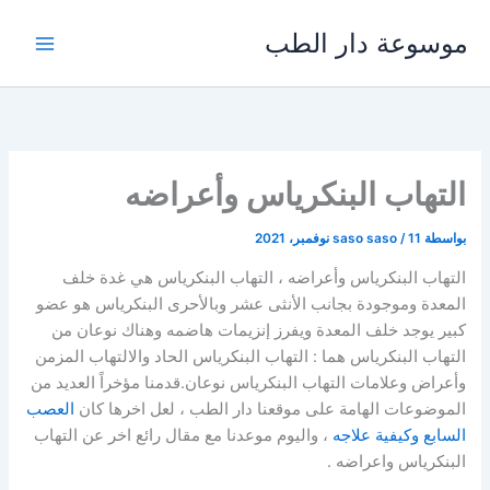
خطي
موسوعة دار الطب
لى
لمحتوى
التهاب البنكرياس وأعراضه
بواسطة
11 نوفمبر، 2021
/
saso saso
التهاب البنكرياس وأعراضه ، التهاب البنكرياس هي غدة خلف
المعدة وموجودة بجانب الأنثى عشر وبالأحرى البنكرياس هو عضو
كبير يوجد خلف المعدة ويفرز إنزيمات هاضمه وهناك نوعان من
التهاب البنكرياس هما : التهاب البنكرياس الحاد والالتهاب المزمن
وأعراض وعلامات التهاب البنكرياس نوعان.قدمنا مؤخراً العديد من
الموضوعات الهامة على موقعنا دار الطب ، لعل اخرها كان
العصب
السابع وكيفية علاجه
، واليوم موعدنا مع مقال رائع اخر عن التهاب
البنكرياس واعراضه .