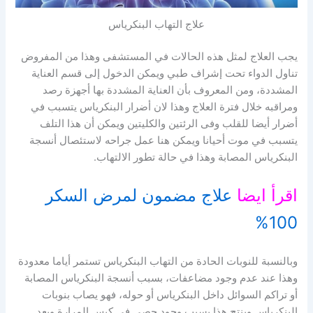
علاج التهاب البنكرياس
يجب العلاج لمثل هذه الحالات في المستشفى وهذا من المفروض
تناول الدواء تحت إشراف طبي ويمكن الدخول إلى قسم العناية
المشددة، ومن المعروف بأن العناية المشددة بها أجهزة رصد
ومراقبه خلال فترة العلاج وهذا لان أضرار البنكرياس يتسبب في
أضرار أيضا للقلب وفى الرئتين والكليتين ويمكن أن هذا التلف
يتسبب في موت أحيانا ويمكن هنا عمل جراحه لاستئصال أنسجة
البنكرياس المصابة وهذا في حالة تطور الالتهاب.
اقرأ ايضا
علاج مضمون لمرض السكر
100%
وبالنسبة للنوبات الحادة من التهاب البنكرياس تستمر أياما معدودة
وهذا عند عدم وجود مضاعفات، بسبب أنسجة البنكرياس المصابة
أو تراكم السوائل داخل البنكرياس أو حوله، فهو يصاب بنوبات
البنكرياس وينتج هذا بسبب وجود حصى في كيس المرارة وبعد