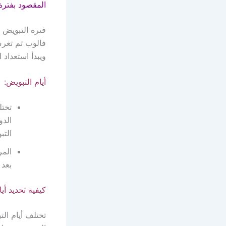
المقصود بفترة
فترة التبويض 
فالوب ثم تغرس
ويبدأ استعداد 
أيام التبويض:
تختل
الدو
التب
المر
بعد 
كيفية تحديد أيا
تختلف أيام ال