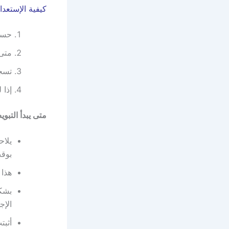
كيفية الإستعدا
حساب
متى 
تسجي
إذا 
متى يبدأ التبو
يلاح
بوق
هذا 
بشكل
الإ