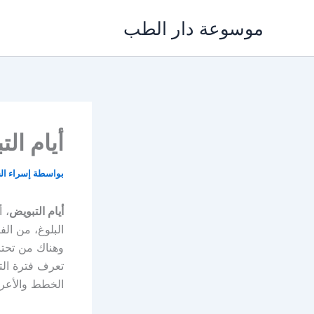
خطي
موسوعة دار الطب
لى
لمحتوى
أيام ال
بواسطة
إسراء ا
أيام التبويض
، 
البلوغ، من ال
وهناك من تحتاج
تعرف فترة الت
الخطط والأعرا