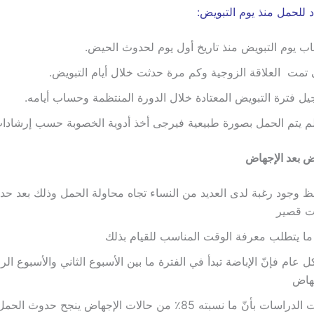
د للحمل منذ يوم التبويض:
 يوم التبويض منذ تاريخ أول يوم لحدوث الحيض.
تمت العلاقة الزوجية وكم مرة حدثت خلال أيام التبويض.
ل فترة التبويض المعتادة خلال الدورة المنتظمة وحساب أيامه.
لم يتم الحمل بصورة طبيعية فيرجى أخذ أدوية الخصوبة حسب إرشادا
يض بعد الإجهاض
ظ وجود رغبة لدى العديد من النساء تجاه محاولة الحمل وذلك بعد ح
ت قصير
ما يتطلب معرفة الوقت المناسب للقيام بذلك
 عام فإنّ الإباضة تبدأ في الفترة ما بين الأسبوع الثاني والأسبوع الرا
جهاض
أثبتت الدراسات بأنّ ما نسبته 85٪ من حالات الإجهاض ينجح حدوث