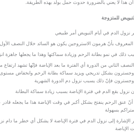
ا أن هذا لا يعني بالضرورة حدوث حمل بولد بهذه الطريقة.
لتبويض للمتزوجة
ر نزول الدم في أيام التبويض أمر طبيعي
لمعروف بأنّ هرمون الاستروجين يكون هو السائد خلال النصف الأول 
ب ذلك في نمو بطانة الرحم وزيادة سماكتها وهذا ما يجعلها جاهزة انز
النصف الثاني من الدورة أي الفترة ما بعد الإباضة فإنّها تشهد ارتفا
وجسترون بشكل تدريجي ويزيد سماكة بطانة الرحم وانخفاض ​​مستوى
وجسترون فإنّ ذلك يسبب نزول دم الدورة الشهرية
 نزول بقع الدم في فترة الإباضة بسبب زيادة سماكة البطانة
أنّ عنق الرحم ينفتح بشكل أكبر في وقت الإباضة هذا ما يجعله قادر 
تراكم بسهولة
 الإشارة إلى نزول الدم في فترة الإباضة لا يشكل أي خطر ما دام نزول
 الإباضة