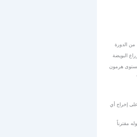
من الدورة
راع البويضة
ع مستوى هرمون
على إخراج أي
ه مقترناً