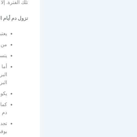
تلك الفترة. إل
نزول دم أيام ا
يعتب
من ا
يتسب
أما 
البر
البر
يكون
كما 
دم م
تجدر
بوقت