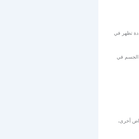
ددة تظهر في
 الجسم في
راض أخرى،