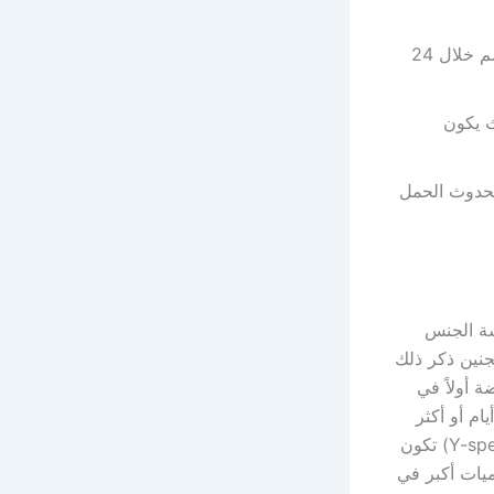
يذكر بأنّ الأنسجة الجنينية والمشيمة المتبقية من الإجهاض تُطرد من الجسم خلال 24
الإجهاض حيث يكون
 لحدوث الحمل
سة الجنس
جنين ذكر ذلك
 البويضة أولاً في
ام أو أكثر
فإنّ ذلك يزيد من احتمالية الحمل بجين أنثى ذلك أنّ الحيوانات المنوية الذكرية (Y-sperms) تكون
وية الأنثوية (X-sperms) متوافرة بكميات أكبر في