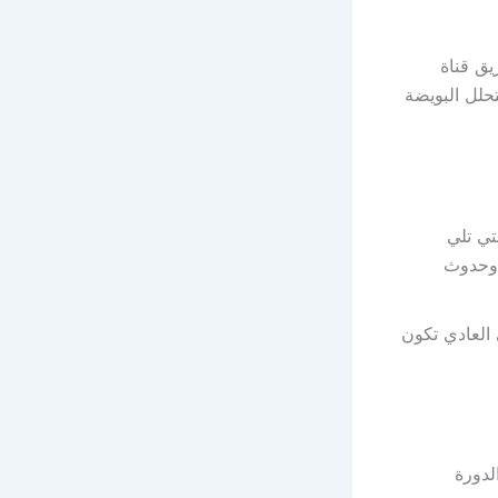
يق قناة
حلل البويضة
تي تلي
 وحدوث
 العادي تكون
لدورة