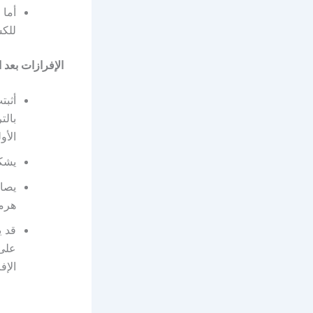
أما 
للكش
الإفرازات بعد 
أثبت
بالت
الأو
يشكل
يصاح
هرمو
قد ي
على 
الإف