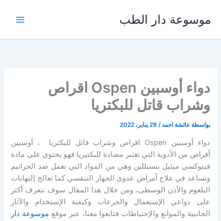
خطي
موسوعة دار الطب
لى
لمحتوى
دواء أوسبين Ospen اقراص
وشراب قاتل للبكتريا
بواسطة
عائشة احمد
/
29 يناير، 2022
دواء أوسبين Ospen اقراص وشراب قاتل للبكتريا ، أوسبين
أقراص من الأدوية التي تعتبر مضادة للبكتيريا فهو يحتوي على مادة
فينوكسي ميثيل بنسيللين وهي من المواد التي تعمل ضد الجراثيم
وتساعد في علاج أمراض عدوى الجهاز التنفسي كما تعالج إلتهابات
البلعوم والأذن الوسطى، ومن خلال هذا المقال سوف نتعرف أكثر
على دواعي الإستعمال والجرعات وكيفية الإستخدام والآثار
الجانبية والموانع والإحتياطات فتابعوا معنا، عبر موقع
موسوعة دار