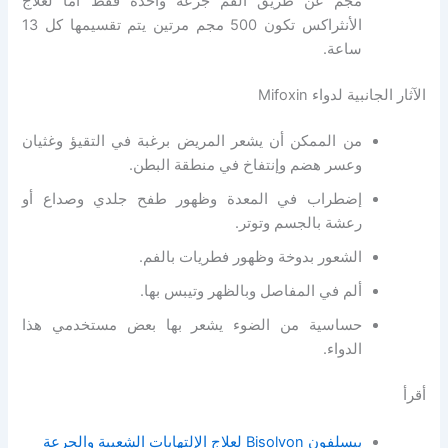
مجم عن طريق الفم جرعة واحدة فقط أما لعلاج
الأنثراكس تكون 500 مجم مرتين يتم تقسيمها كل 13
ساعة.
الآثار الجانبية لدواء Mifoxin
من الممكن أن يشعر المريض برغبة في التقيؤ وغثيان
وعسر هضم وإنتفاخ في منطقة البطن.
إضطراب في المعدة وظهور طفح جلدي وصداع أو
رعشة بالجسم وتوتر.
الشعور بدوخة وظهور فطريات بالفم.
ألم في المفاصل وبالظهر وتيبس بها.
حساسية من الضوء يشعر بها بعض مستخدمي هذا
الدواء.
أقرأ
بيسلفون Bisolvon لعلاج الإلتهابات الشعبية والجرعة