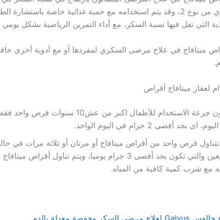
مرضى السكري من نوع 2، وقد يتم استخدامه مع حمية غذائية خاصة باستشارة 
ية التي تقل فيها نسبة السكر، مع أداء التمرين الرياضية بشكل يومي 
اص ميتافاج في علاج مرضى السكري لمفردها آو مع أدوية أخرى خاف
.
م لعقار ميتافاج أقراص
تكون جرعة الاستخدام للأطفال اكبر من عش10 سنوات
م، اى بحد أقصى 2 جرام في اليوم الواحد.
تتناول قرص واحد من أقراص ميتافاج أو مرتان أو ثلاثة مرات في حا
البالغين والتي تكون بحد أقصى 3 جرام يوميا، ويتم تناول أقراص مي
ه مع شرب كمية كافية من المياه.
Ga لعلاج مرضي السكر وخفضة معدلة بالدم