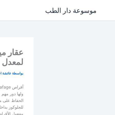
خطي
موسوعة دار الطب
لى
لمحتوى
لمعدل 
بواسطة
عائشة ا
ولها دور مهم
الحفاظ على مس
للجلوكوز بداخ
مفعول الأقراص