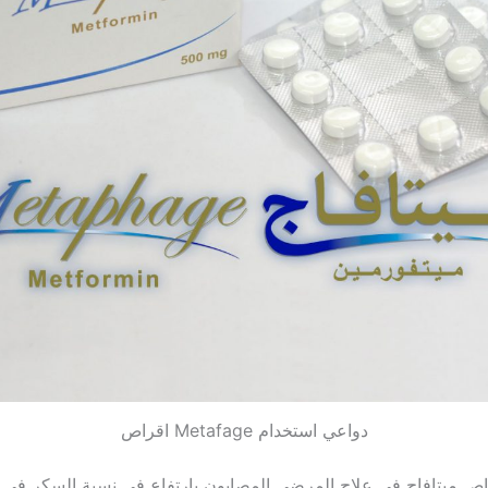
دواعي استخدام Metafage اقراص
ص ميتافاج في علاج المرضى المصابون بارتفاع في نسبة السكر في ا