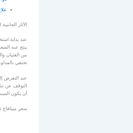
علاج
الآثار الجانبية
عند بداية است
ينتج عنه الشع
من الغثيان وا
تختفي بالمداو
عند التعرض إل
التوقف عن تنا
أن يكون السب
سعر ميتافاج Metaphage tablets