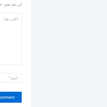
لن يتم نشر عنو
اكتب
هنا...
اسم*