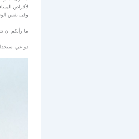
لأقراص الميتاف
وفى نفس الوقت
ما رأيكم ان ن
دواعي استخدام Metafage اق