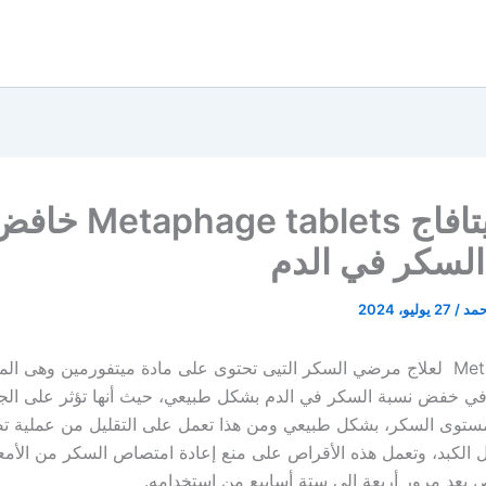
عقار ميتافاج Metaphage tablets 
السكر في الدم
حمد
/
27 يوليو، 2024
أقراص Metafage لعلاج مرضي السكر التيى تحتوى على مادة ميتفورمين وهى الم
 في خفض نسبة السكر في الدم بشكل طبيعي، حيث أنها تؤثر على ا
توى السكر، بشكل طبيعي ومن هذا تعمل على التقليل من عملية تصن
ل الكبد، وتعمل هذه الأقراص على منع إعادة امتصاص السكر من الأمعاء
 بعد مرور أربعة إلى ستة أسابيع من استخدامه.