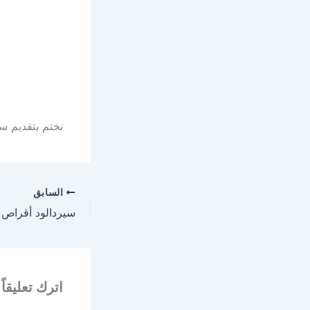
نختم بتقديم سعر ميتافاج 500 اقرا
السابق
اترك تعليقاً