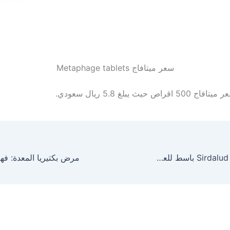
سعر ميتافاج Metaphage tablets
ص حيث يبلغ 5.8 ريال سعودي.
سيردالود أقراص Sirdalud باسط للعضلات ومسكن للألام