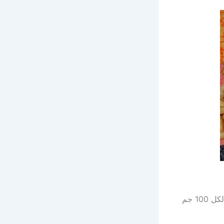
تحتوي بذور الشمام على العديد من البروتينات والكربوهيدرات بنسبة 9% لكل 100 جم