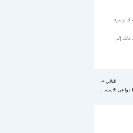
ساك وسوء
 ذلك إلى
التالي
فاستم جل Fastum Gel دواعى الاستعمال والجرعه