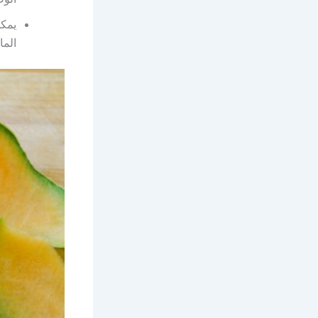
يمكن
الما