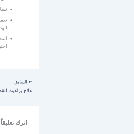
تسا
تعم
الهض
المح
احتو
السابق
اترك تعليقاً