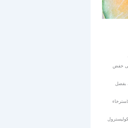
على خفض
 بفضل
استرخاء
 نسبة الكوليسترول