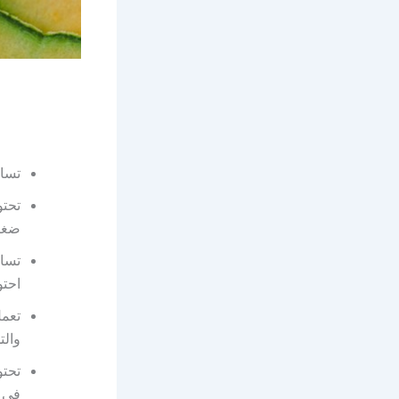
تساع
تحتو
ضغط 
تساع
احتو
تعمل
وال
في 