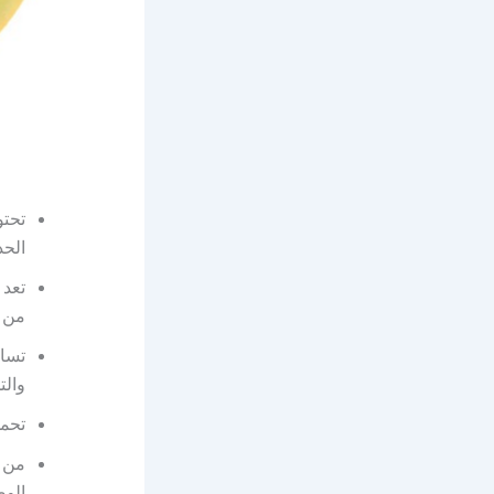
تحتو
الحد
تعد 
من خ
تساع
وال
تحم
من ا
الوص