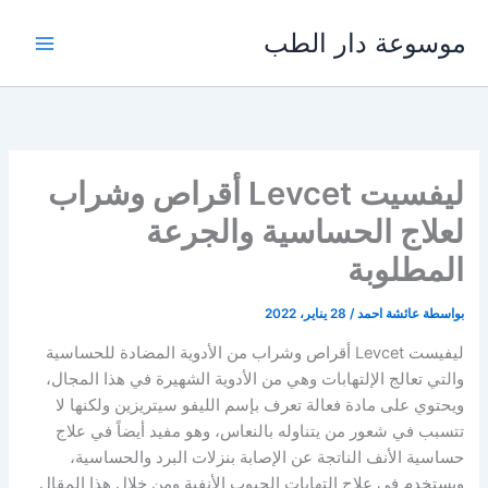
خطي
موسوعة دار الطب
لى
لمحتوى
ليفسيت Levcet أقراص وشراب
لعلاج الحساسية والجرعة
المطلوبة
بواسطة
عائشة احمد
/
28 يناير، 2022
ليفيست Levcet أقراص وشراب من الأدوية المضادة للحساسية
والتي تعالج الإلتهابات وهي من الأدوية الشهيرة في هذا المجال،
ويحتوي على مادة فعالة تعرف بإسم الليفو سيتريزين ولكنها لا
تتسبب في شعور من يتناوله بالنعاس، وهو مفيد أيضاً في علاج
حساسية الأنف الناتجة عن الإصابة بنزلات البرد والحساسية،
ويستخدم في علاج إلتهابات الجيوب الأنفية ومن خلال هذا المقال