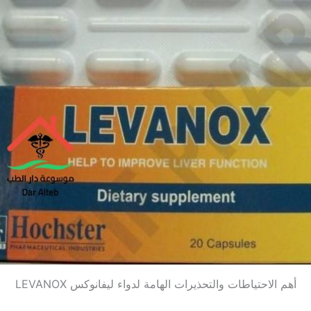
أهم الاحتياطات والتحذيرات الهامة لدواء ليفانوكس LEVANOX