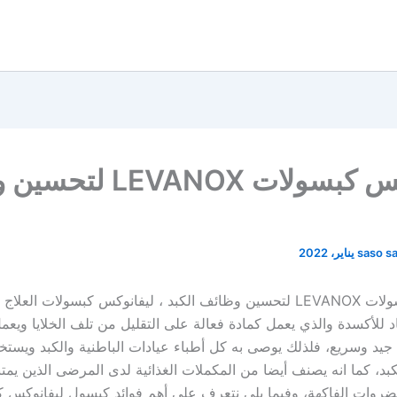
ليفانوكس كبسولات VANOX
saso s
ليفانوكس كبسولات LEVANOX لتحسين وظائف الكبد ، ليفانوكس كبسولات العلا
 للأكسدة والذي يعمل كمادة فعالة على التقليل من تلف الخلايا ويعم
جيد وسريع، فلذلك يوصى به كل أطباء عيادات الباطنية والكبد ويستخ
كبد، كما انه يصنف أيضا من المكملات الغذائية لدى المرضى الذين يم
ضروات الفاكهة، وفيما يلي نتعرف على أهم فوائد كبسول ليفانوكس ك