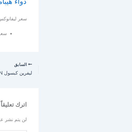
دواء هيباميرز HEPAMERZ أهميته وكيفه اس
سعر ليفانوكس كبس
سعر ليفانوك
السابق
اترك تعليقاً
لن يتم نشر عنو