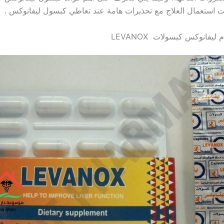
ت استعمال العلاج مع تحذيرات هامة عند تعاطي كبسول ليفانوكس .
يفانوكس كبسولات LEVANOX