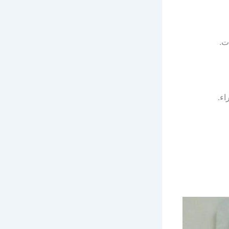
ت.
ء.