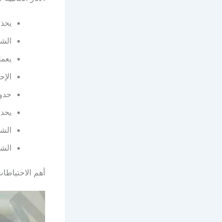
يحذر
الشع
يعمل
الإح
حدوث
يحدث
الشع
الشع
أهم الاحتياطات و