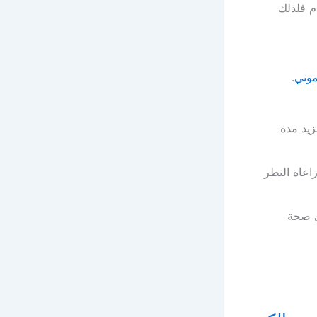
م فلذلك
وني
.
زيد مدة
اعاة النظر
ى صحة