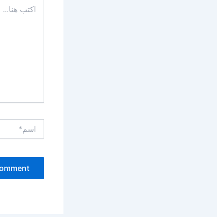
اكتب
هنا...
اسم*