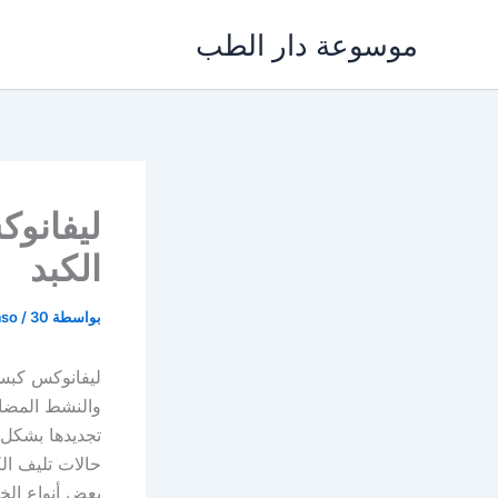
خطي
موسوعة دار الطب
لى
لمحتوى
الكبد
بواسطة
30 يناير، 2022
/
aso
والنشط المضاد
تجديدها بشكل 
حالات تليف ال
بعض أنواع الخ