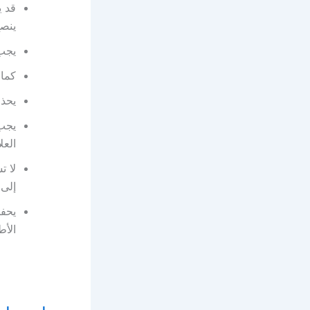
قد ي
ينصح
يجب 
كما 
يحذر
يجب 
العل
لا ت
إلى 
يحفظ
الأط