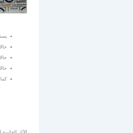
يستخ
حال
حالا
حالا
كما 
الآثار الجانبية ل