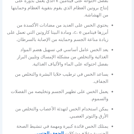
بفضل احتوائه على فيتامين k الذي يعمل بدوره على
إنتاج بروتين العظام الذي يقوم بتقوية العظام وحمايتها
من الهشاشة.
يحتوي الخس على العديد من مضادات الأكسدة من
أبرزها فيتامين c، e، ومادة البيتا كاروتين التي تعمل على
زيادة مناعة الجسم وحمايته من الإصابة بالسرطان.
يعد الخس عامل أساسي في تسهيل هضم المواد
الغذائية والتخلص من مشكلة الإمساك وتليين البراز
بفضل احتوائه على الماء والألياف الغذائية.
يساعد الخس في ترطيب خلايا البشرة والتخلص من
الجفاف.
يعمل الخس على تطهير الجسم وتخليصه من الفضلات
والسموم.
يمكن استخدام الخس لتهدئة الأعصاب والتخلص من
الأرق والتوتر العصبي.
يمتلك الخس فائدة كبيرة ومهمة في تنشيط الصحة
الجنسية وعلاج مشكلات
الضعف الجنسي
.