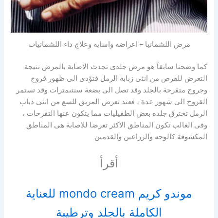
مرض اللشمانيا – اعراضه واسابه وعلاج داء اللشمانيات
كما وضحنا سابقاً هو مرض جلدى تجدث الاصابة بالمرض نتيجة
التعرض للقرص من انثى زبابة الرمل فتؤدى الى ظهور قروح
وجروح متقرحة بالجلد وقد تصل الى بضعة سنتىمترات وقد تستمر
القروح الى شهور عدة ، فعند تعرض المريق للسع من انثى ذباب
الرمل تخترق جلده بعض الطفيليات مما يتكون عنها التقرحات ،
وفى الغالب تكون المناطق الاكثر تعرضا للاصابة هى المناطق
المكشوفة كالوجه والزراعين والقدمين
أقرأ
موندو كريم mondo cream للعناية
الكاملة بالجلد وترطيبة