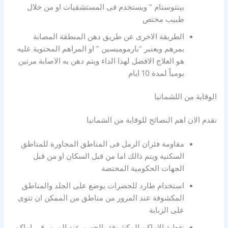
بينتوستام ” ويستخدم فى المستشقيات او من خلال
طبيب مختص
الطريقة الاخرى عن طريق دهن المنطقة المصابة
بمرهم ويعتبر “بارموميسين ” او المراهم المحتوية عليه
هو العلاج الافضل لهذا الداء ويتم دهن به الاصابة مرتين
يومياً لمدة 10 ايام
الوقاية من اللشمانيا
نقدم الان اهم النصائح للوقاية من الشمانيا
مقاومة فئران الرمل فى المناطق المجاورة للمناطق
السكنية ويتم ذالك اما من قبل السكان او من قبل
الجهات الحكومية المختصة
استخدام طارد للحضرات يوضع على الجلد والمناطق
المكشوفة عند المرور من مناطق من الممكن ان تتوى
على الزبابة
تغطية الاماكن المكشوفة بالجسم عند المرور فى اماكن