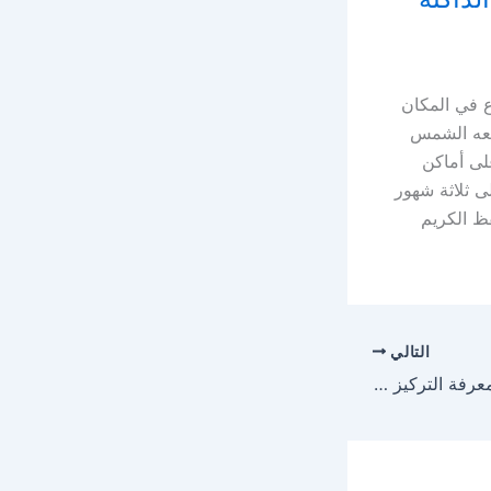
 في المكان
شعه الشمس
لى أماكن
و جروح أو حروق، يتم استخدام الكريم من مدة 15 يوم إلى ثلاثة شهور
فظ الكريم
التالي
دواء كونكور Concor ومعرفة التركيز المناسب لعلاج الضغط المرتفع والجرعة المطلوبة