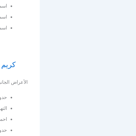
اسمر
اسمر
اسمر
كريم غارنييه Garnier لت
الأعراض الجانب
حدو
الته
احمر
حدو