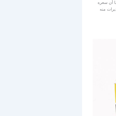
ما أن سعره
يرات منه