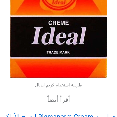
طريقة استخدام كريم ايديال
أقرأ أيضاً
كريم بيجمانورم Pigmanorm Cream لتفتيح