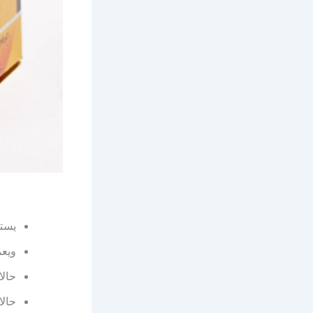
يستخ
ويعم
حالا
حال