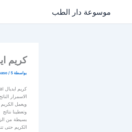
خطي
موسوعة دار الطب
لى
لمحتوى
كريم ايديال Ideal لتفتي
بواسطة
5 مايو، 2024
/
saso
الاسمرار النا
ويعمل الكريم 
وتعطينا نتائج
بسيطة من الزئ
الكريم حتى تت