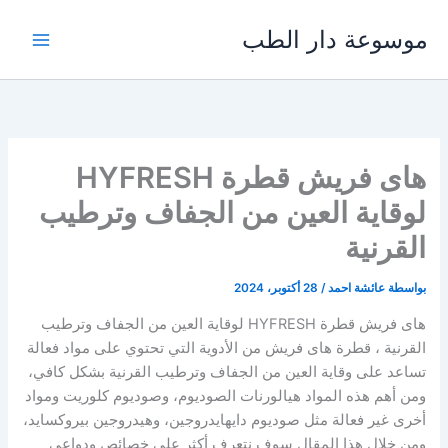
خطي
موسوعة دار الطب
لى
لمحتوى
هاى فريش قطرة HYFRESH
لوقاية العين من الجفاف وترطيب
القرنية
بواسطة
عائشة احمد
/
28 أكتوبر، 2024
هاى فريش قطرة HYFRESH لوقاية العين من الجفاف وترطيب
القرنية ، قطرة هاى فريش من الأدوية التي تحتوي على مواد فعالة
تساعد على وقاية العين من الجفاف وترطيب القرنية بشكل كافي،
ومن أهم هذه المواد هيالورنات الصوديوم، وصوديوم كلوريت ومواد
أخرى غير فعالة مثل صوديوم دايهايدروجين، وهيدروجين بيروكسايد،
ومن خلال هذا المقال سوف نتعرف أكثر على خصائص ودواعي