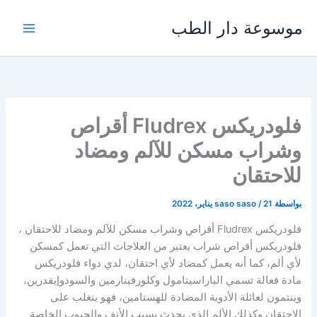
خطي
موسوعة دار الطب
لى
لمحتوى
فلودريكس Fludrex أقراص
وشراب مسكن للآلم ومضاد
للاحتقان
بواسطة
21 يناير، 2022
/
saso saso
فلودريكس Fludrex أقراص وشراب مسكن للآلم ومضاد للاحتقان ،
فلودريكس أقراص شراب يعتبر من العلاجات التي تعمل كمسكن
لأي ألم، كما أنه يعمل كمضاد لأي احتقان، لدي دواء فلودريكس
مادة فعالة تسمي الباراسيتامول وكلورفينارمين والسودوإيفدرين،
وينتمون لعائلة الأدوية المضادة للهستامين، فهو يتغلب على
الاحتقان وكذلك الألم الذي يحدث بسبب الأنف والجيوب الخاصة