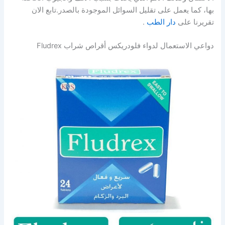
بها، كما يعمل على تقليل السوائل الموجودة بالصدر.تابع الان
تقريرنا على
دار الطب
.
دواعي الاستعمال لدواء فلودريكس أقراص شراب Fludrex