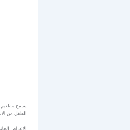
يسمح بتطعيم ال
الطفل من الانفلونزا حتى عمر 6 شهور مع م
الاعراض الجانب