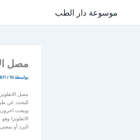
خطي
موسوعة دار الطب
لى
لمحتوى
مصل الا
بواسطة
16 نوفمبر، 2021
/
811
مصل الانفلونز
للبحث عن طريقة
ويبحث اخرون ع
الانفلونزا وه
البرد أو بمعني