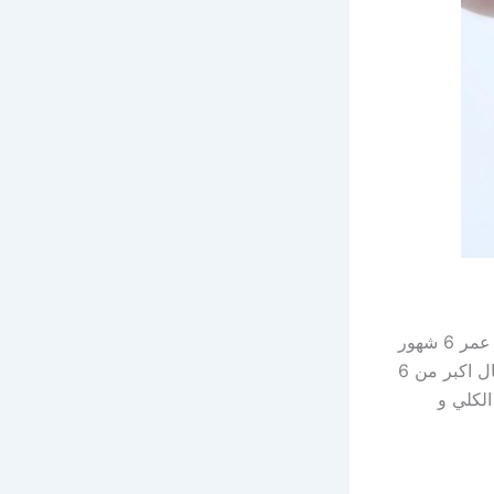
ويتبادر الي الذهن سؤال اخر لمن يسمح بأخد إبرة الانفلونزا يمكن للأشخاص من اول عمر 6 شهور
بتعاطي مصل الانفلونزا وينصح به اكثر لأصحاب المناعة الضعيفة وكبار السن والاطفال اكبر من 6
الكلي و