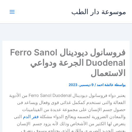
خطي
موسوعة دار الطب
لى
لمحتوى
فروسانول ديودينال Ferro Sanol
Duodenal الجرعة ودواعي
الاستعمال
بواسطة
عائشة احمد
/
9 ديسمبر، 2023
يعتبر دواء فروسانول ديودينال Ferro Sanol Duodenal من الأدوية
الفعالة والتى تستخدم كمكمل غذائى قوى وفعال ويساعد فى
حصول جسم الإنسان على مجموعة عديدة من الفيتامينات
والمعادن الضرورية لجسمه ويعالج الدواء مشكلة
فقر الدم
التى
يتعرض لها الكثير من الأشخاص وذلك لأنه يزود جسم الإنسان
بعنصر الحديد الضروري واللازم الذي يحتاجه وسوف نتعرف