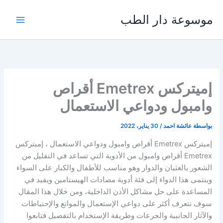
خطي
موسوعة دار الطب
لى
لمحتوى
إميتركس Emetrex أقراص
وامبول ودواعي الاستعمال
بواسطة
عائشة احمد
/
30 يناير، 2022
إميتركس Emetrex أقراص وامبول ودواعي الاستعمال ، إميتركس
Emetrex أقراص وامبول من الأدوية التي تساعد في التقليل من
الشعور بالغثيان والدوار وهو مناسب للأطفال والكبار على السواء
وينتمى هذا الدواء إلى فئة أدوية مضادات الهيستامين ويفيد في
المساعدة على حل مشاكل الأذن الداخلية، ومن خلال هذا المقال
سوف نتعرف أكثر على دواعي الإستعمال والموانع والإحتياطات
والآثار الجانبية والجرعات وطريقة الإستخدام بالتفصيل فتابعوا