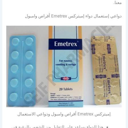
معنا.
دواعي إستعمال دواء إميتركس Emetrex أقراص وامبول
إميتركس Emetrex أقراص وامبول ودواعي الاستعمال
هذا الدواء يساعد على التقليل من الشعور بالرغبة في