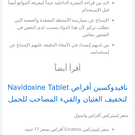
لابد من قراءة النشرة الداخلية جيداً لمعرفة الموانع أيضاً
قبل الإستخدام.
الإمتناع عن ممارسة الأنشطة المعقدة والصعبة التي
تتطلب تركيز لأن هذا الدواء يتسبب لدى البعض في
الشعور بنعاس.
من لديهم إنسداد في الأمعاء الدقيقة عليهم الإمتناع عن
إستخدامه.
أقرأ أيضاً
نافيدوكسين أقراص Navidoxine Tablet
لتخفيف الغثيان والقيء المصاحب للحمل
سعر إميتركس أقراص وامبول
سعر إميتركس Emetrex أقراص بسعر 17 جنيه