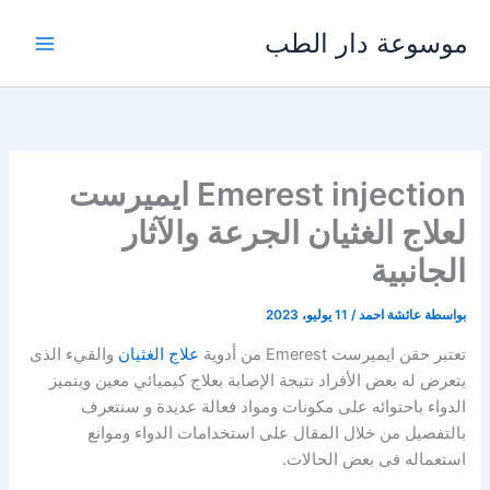
خطي
موسوعة دار الطب
لى
لمحتوى
Emerest injection ايميرست
لعلاج الغثيان الجرعة والآثار
الجانبية
بواسطة
عائشة احمد
/
11 يوليو، 2023
تعتبر حقن ايميرست Emerest من أدوية
علاج الغثيان
والقيء الذى
يتعرض له بعض الأفراد نتيجة الإصابة بعلاج كيميائي معين ويتميز
الدواء باحتوائه على مكونات ومواد فعالة عديدة و سنتعرف
بالتفصيل من خلال المقال على استخدامات الدواء وموانع
استعماله فى بعض الحالات.