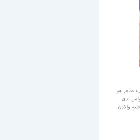
زء ظاهر هو
واس لدى
لية والادن