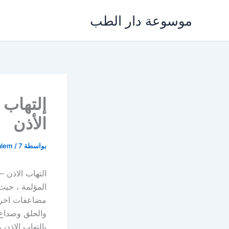
خطي
موسوعة دار الطب
لى
لمحتوى
إلتهاب 
الأذن
بواسطة
7 نوفمبر، 2021
/
alem
التهاب الاذن –
المؤلمة ، حيث
مضاعفات اخرى 
والحلق وصداع 
بالتهاب الاذن