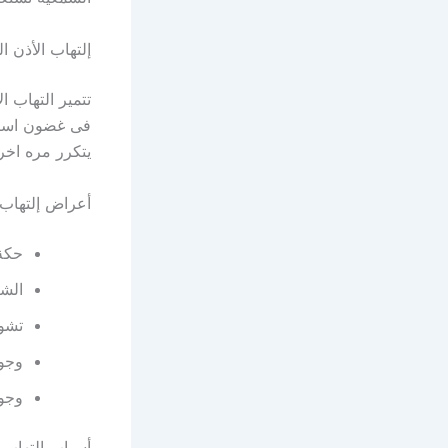
إلتهاب الأذن ا
تتمير التهاب ا
فى غضون اسبوع
يتكرر مره اخر
أعراض إلتهاب 
حكة 
الشع
تشو
وجود
وجود
أسباب إلتهاب ا