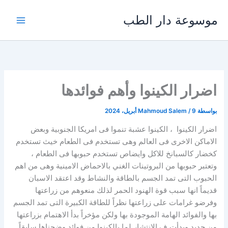
خطي
موسوعة دار الطب
لى
لمحتوى
اضرار الكينوا وأهم فوائدها
بواسطة
9 أبريل، 2024
/
Mahmoud Salem
اضرار الكينوا ، الكينوا عشبة تنموا فى امريكا الجنوبية وبعض
الاماكن الاخرى فى العالم وهى تستخدم فى الطعام خيث تستخدم
كخضار كالسبانخ للاكل وايضاص تستخدم حبوبها فى الطعام ،
وتعتبر حبوبها من البروتينات الغني بالاحماض الامينية وهى من اهم
الحبوب التى تمد الجسم بالطاقة والنشاط وقد اعتقد الاسبان
قديماً انها سبب قوة الهنود الحمر لذلك منعوهم من زراعتها
وفرضو غرامات على زراعتها نظراً للطاقة الكبيرة التى تمد الجسم
بها والفوائد الهامة الموجودة بها ولكن مؤخراً بدأ الاهتمام بزراعتها
من جديد وبدأت ف الانتشار لما بالكينوا من فوائد وضحناها سابقاً