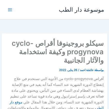
خطي
موسوعة دار الطب
لى
لمحتوى
سيكلو بروجينوفا أقراص cyclo-
progynova وكيفة استخدامة
والآثار الجانبية
بواسطة
عائشة احمد
/
26 يناير، 2022
أقراص cyclo-progynova من الأدوية التي تستخدم في علاج
إنقطاع الدورة الشهرية عند النساء كما أنه يفيد في منع الإصابة
بهشاشة العظام لدى النساء في سن البأس، ويحتوي على مادة
فعالة تعرف بإسم إستراديول وهي مادة قوية تساعد على تنظيم
الدورة الشهرية عند النساء، ومن خلال هذا المقال علي
موقع دار
الطب
سوف نتعرف على دواعي الإستعمال والموانع والإحتياطات