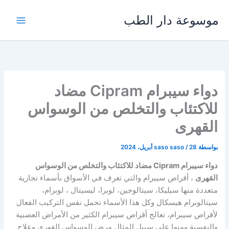
خطي
موسوعة دار الطب
لى
لمحتوى
دواء سيبرام Cipram مضاد
للاكتئاب والتخلص من الوسواس
القهرى
بواسطة
28 أبريل، 2024
/
saso saso
دواء سيبرام Cipram مضاد للاكتئاب والتخلص من الوسواس
القهرى
، أقراص سيبرام والتي تعرف في الأسواق بأسماء تجارية
متعددة منها سيليكا، سيتالوجين، لوبرا، ليسيتال ، لوبرام،
سيتالوبرام هيسكال وكل هذا الأسماء تحمل نفس التركيب الفعال
لأقراص سيبرام، تعالج أقراص سيبرام الكثير من الأمراض العصبية
والنفسية ومنها على سبيل المثال مرض الوسواس القهري وعلاج