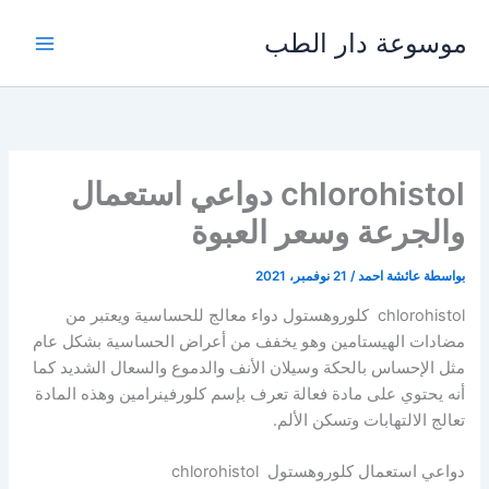
خطي
موسوعة دار الطب
لى
لمحتوى
chlorohistol دواعي استعمال
والجرعة وسعر العبوة
بواسطة
عائشة احمد
/
21 نوفمبر، 2021
chlorohistol كلوروهستول دواء معالج للحساسية ويعتبر من
مضادات الهيستامين وهو يخفف من أعراض الحساسية بشكل عام
مثل الإحساس بالحكة وسيلان الأنف والدموع والسعال الشديد كما
أنه يحتوي على مادة فعالة تعرف بإسم كلورفينرامين وهذه المادة
تعالج الالتهابات وتسكن الألم.
دواعي استعمال كلوروهستول chlorohistol