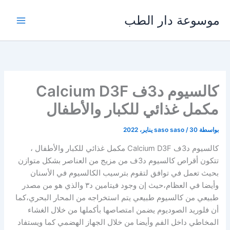
خطي
موسوعة دار الطب
لى
لمحتوى
كالسيوم د3ف Calcium D3F
مكمل غذائي للكبار والأطفال
بواسطة
30 يناير، 2022
/
saso saso
كالسيوم د3ف Calcium D3F مكمل غذائي للكبار والأطفال ،
تتكون أقراص كالسيوم د3ف من مزيج من العناصر بشكل متوازن
بحيث تعمل في توافق لتقوم بترسيب الكالسيوم في الأسنان
وأيضا في العظام،حيث إن وجود فيتامين د۳ والذي هو من مصدر
طبيعي من كالسيوم طبيعي يتم استخراجه من المحار البحري،كما
أن فلوريد الصوديوم يضمن امتصاصها بأكملها من خلال الغشاء
المخاطي داخل الفم وأيضا من خلال الجهاز الهضمي كما ويستفاد