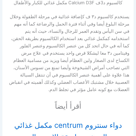
كالسيوم د3ف Calcium D3F مكمل غذائي للكبار والأطفال
يستخدم كالسيوم د۳ ف كإضافة غذائية في مرحلة الطفولة وخلال
مرحلة البلوغ أيضا وفي أثناء فترة الحمل والرضاعة كما أنه مهم
في سن اليأس وتقدم العمر للرجال والنساء، حيث أنه يتم
استخدامه كمكمل غذائي بعد استخدام الكالسيوم بطريقه الحقن،
كما أنه في حال اتحد كل من عنصر الكالسيوم وعنصر الفلور
وفيتامين د۳ معا ليشكلا قرص واحد يستخدم في علاج مرض
الكساح لدى الصغار ولين العظام أيضا ويزيد من مسامية العظام
التي تصاحب أمراض الشيخوخة وأيضا تمنع من تسوس الأسنان،
هذا علاوة على أهمية عنصر الكالسيوم في أن تنتقل السيالة
العصبية خلال مشتبك الأعصاب العضلي وكذلك أهميته في انقباض
العضلات مع كونه عامل مؤثر في تجلط الدم.
أقرأ أيضاً
دواء سنتروم centrum مكمل غذائي