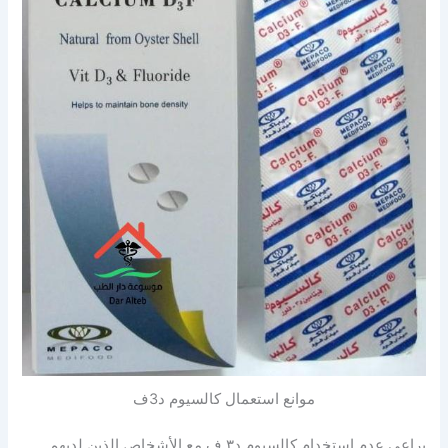
موانع استعمال كالسيوم د3ف
يراعى عدم استخدام كالسيوم د۳ ف مع الأشخاص الذين لديهم