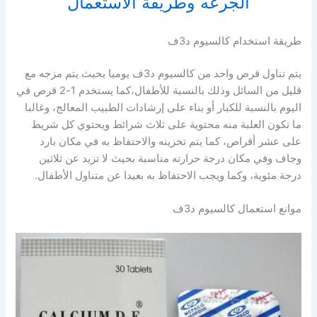
الجرعه وطريقة الاستعمال
طريقة استخدام كالسيوم د3ف
يتم تناول قرص واحد من كالسيوم د3ف يوميا بحيث يتم مزجه مع
قليل من السائل وذلك بالنسبة للأطفال،كما يستخدم 1-2 قرص في
اليوم بالنسبة للكبار أو بناء على إرشادات الطبيب المعالج، وغالبا
ما تكون العلبة منه محتوية على ثلاث شرائط ويحتوي كل شريط
على عشر أقراص، كما يتم تخزينه والاحتفاظ به في مكان بارد
وجاف وفي مكان درجة حرارته مناسبة بحيث لا تزيد عن ثلاثين
درجة مئوية، وكما ويجب الاحتفاظ به بعيدا عن متناول الأطفال.
موانع استعمال كالسيوم د3ف