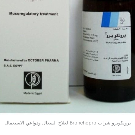
برونكوبرو شراب Bronchopro لعلاج السعال ودواعي الاستعمال