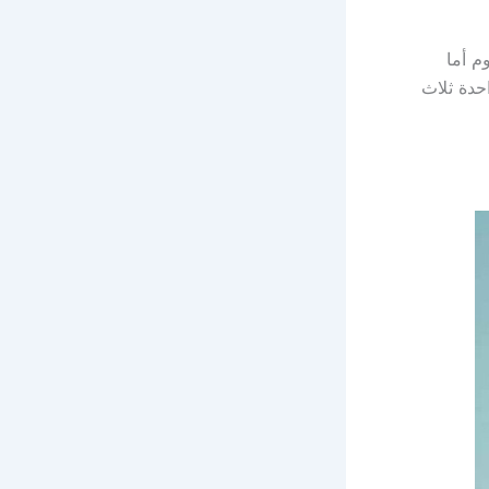
م أما
حدة ثلاث