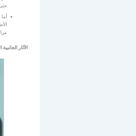
حتى 
أما 
الأط
مرات
الآثار الجانبية