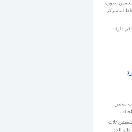
التنفس بصورة
اط المتمركز
في للرئة
بيب بفحص
الة .
لعقتين ثلاث
ذلك الحد