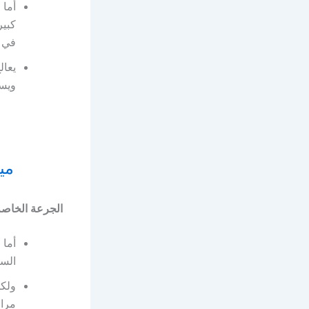
أما 
كبير
في ا
يعال
ويس
ميوكوبكت
الجرعة الخاصة
أما 
السب
ولكن
مرات