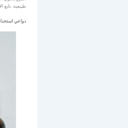
طبيعية .تابع ا
دواعي استخدام