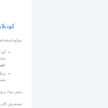
كوديلار Codilar شراب لعلاج السعال الجاف وم
موانع استخدام 
أما 
تجاه
ظهور
وعلى
يضر 
سعر دواء برونكوبرو opro
نستعرض الان سعر دواء برونكوب