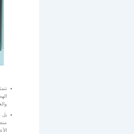
تتمث
الهض
والغ
بل و
منطق
الأع