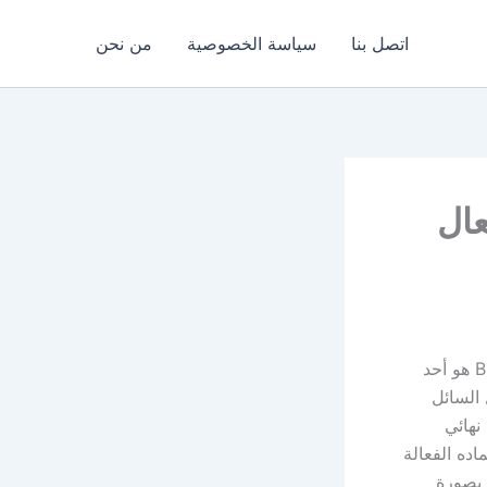
اتصل بنا
سياسة الخصوصية
من نحن
اج السعال
برونكوبرو شراب Bronchopro لعلاج السعال ودواعي الاستعمال، دواء Bronchopro هو أحد
 السائل
نهائي
ده الفعالة
 بصورة