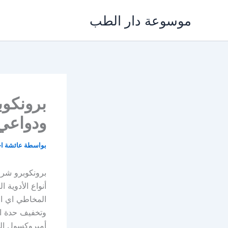
خطي
موسوعة دار الطب
لى
لمحتوى
ودواعي 
بواسطة
عائشة ا
أنواع الأدوية
المخاطي اي ا
وتخفيف حدة ال
أمبروكسول الت