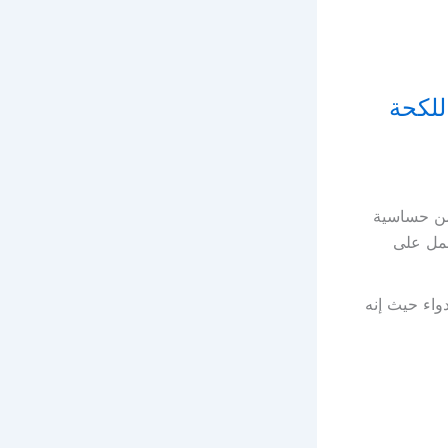
 من حساسية
عمل على
واء حيث إنه