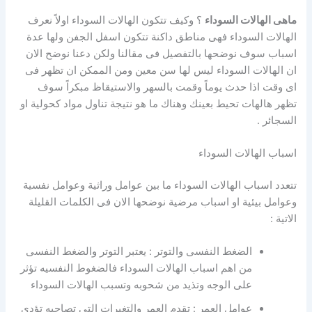
ماهى الهالات السوداء
؟ وكيف تتكون الهالات السوداء اولاً نعرف
الهالات السوداء فهى مناطق داكنة تتكون اسفل الجفن ولها عدة
اسباب سوف نوضحها بالتفصيل فى مقالنا ولكن دعنا نوضح الان
ان الهالات السوداء ليس لها سن معين ومن الممكن ان تظهر فى
اى وقت اذا حدث يوماً وقمت بالسهر والاستيقاظ مبكراً سوف
تظهر هالهات تحيط بعينك وهناك ما هو نتيجة تناول مواد كحولية او
السجائر .
اسباب الهالات السوداء
تتعدد اسباب الهالات السوداء ما بين عوامل وراثية وعوامل نفسية
وعوامل بيئية او اسباب مرضية نوضحها الان فى الكلمات القليلة
الاتية :
الضغط النفسى والتوتر : يعتبر التوتر والضغط النفسى
من اهم اسباب الهالات السوداء فالضغوط النفسيه تؤثر
على الوجه وتذيد من شحوبه وتسبب الهالات السوداء
عوامل العمر : تقدم العمر والتغيرات التى تصاحبه تؤدى