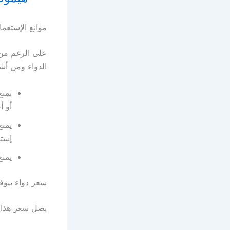
موانع الإستعما
على الرغم من 
الدواء ومن أش
يمنع
أو أ
يمنع
إست
يمنع
سعر دواء بيوف
يصل سعر هذا الد