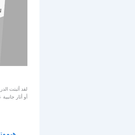
لقد أثبتت الد
أو أثار جانبية
هيموتون Haemoton لعلاج الأنيميا ا