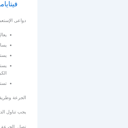
فيتايامي Vitayami لعلاج الأنيميا والجرعة 
دواعى الإستعم
يعالج 
يساه
يستخ
يستخ
الكب
تستخ
الجرعة وطريقة
يجب تناول الد