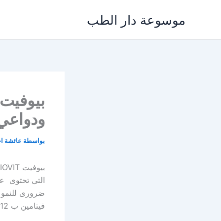
خطي
موسوعة دار الطب
لى
لمحتوى
ودواعي 
بواسطة
عائشة ا
ضرورى للنمو ول
فيتامين ب 12 وأما عن حمض الفوليك فهو يلعب دور كبير فى تكوين كرات الدم الحمراء.