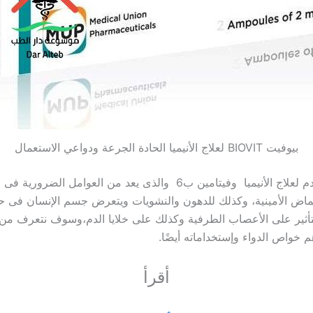
بيوفيت BIOVIT لعلاج الأنيميا الحادة الجرعة ودواعي الاستعمال
وبالتالى يستخدم لعلاج الأنيميا وفيتامين ب6 والذى يعد من العوامل ا
ماض الأمينية، وكذلك للدهون والنشويات ويتعرض جسم الإنسان فى ح
تامين ب6 لتأثير على الأعصاب الطرفية وكذلك على خلايا الدم،وسوف نتعرف من
 خواص الدواء وإستخداماته أيضًا.
أقرأ