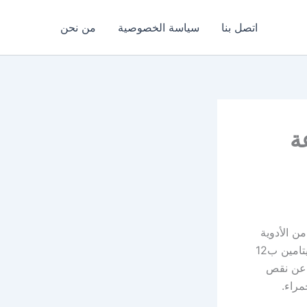
اتصل بنا
سياسة الخصوصية
من نحن
عة
ت من الأدوية
التى تحتوى على فيتامين ب 12 وحمض الفوليك وفيتامين ب6 ومن المعروف أن فيتامين ب12
ج عن نقص