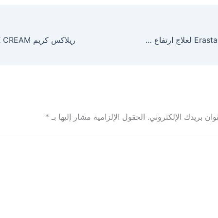
ايراستابكس Erastapex لعلاج ارتفاع ضغط الدم والآثار الجانبية
ان بريدك الإلكتروني.
الحقول الإلزامية مشار إليها بـ
*