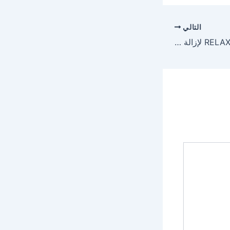
التالي
ريلاكس كريم RELAX CREAM لإزالة التقلصات العضلية