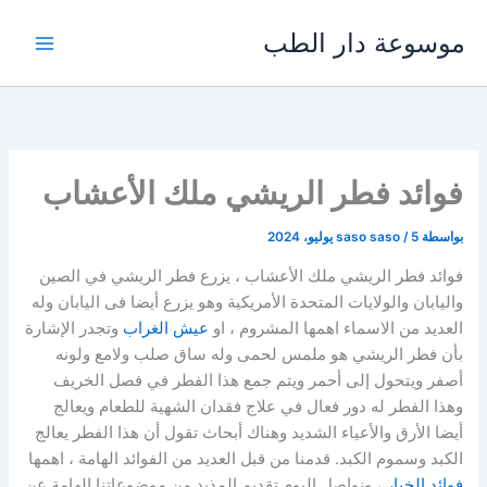
خطي
موسوعة دار الطب
لى
لمحتوى
فوائد فطر الريشي ملك الأعشاب
بواسطة
5 يوليو، 2024
/
saso saso
فوائد فطر الريشي ملك الأعشاب ، يزرع فطر الريشي في الصين
واليابان والولايات المتحدة الأمريكية وهو يزرع أيضا فى اليابان وله
العديد من الاسماء اهمها المشروم ، او
عيش الغراب
وتجدر الإشارة
بأن فطر الريشي هو ملمس لحمى وله ساق صلب ولامع ولونه
أصفر ويتحول إلى أحمر ويتم جمع هذا الفطر في فصل الخريف
وهذا الفطر له دور فعال في علاج فقدان الشهية للطعام ويعالج
أيضا الأرق والأعياء الشديد وهناك أبحاث تقول أن هذا الفطر يعالج
الكبد وسموم الكبد. قدمنا من قبل العديد من الفوائد الهامة ، اهمها
فوائد الخيار
، ونواصل اليوم تقديم المذيد من موضوعاتنا الهامة عن