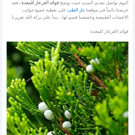
اليوم نواصل تقديم المذيد حيث نوضح
فوائد العرعار للمعدة ،
فقد
حرصنا دائماً فى موقعنا
دار الطب
على تغطية جميع جوانب
الاعشاب الطبيعية وخصصنا قسم لها ، نبدأ على بركة الله تقريرنا .
فوائد العرعار للمعدة