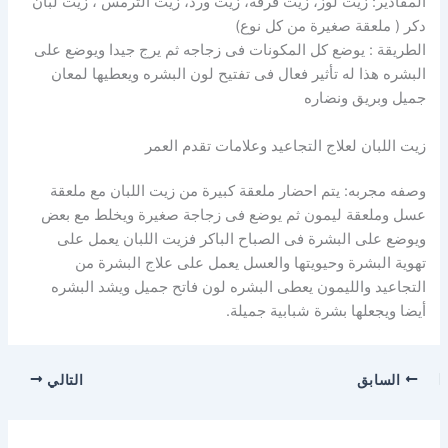
المقادير: زيت لوز، زيت قرفة، زيت ورد، زيت الترمس ، زيت لبان
دكر ( ملعقة صغيرة من كل نوع)
الطريقة : يوضع كل المكونات فى زجاجه ثم يرج جيدا ويوضع على
البشره هذا له تأثير فعال فى تفتيح لون البشره ويعطيها لمعان
جميل وبريق ونضاره
زيت اللبان لعلاج التجاعيد وعلامات تقدم العمر
وصفه مجربه: يتم احضار ملعقة كبيرة من زيت اللبان مع ملعقة
عسل وملعقة ليمون ثم يوضع فى زجاجة صغيرة ويخلط مع بعض
ويوضع على البشرة فى الصباح الباكر فزيت اللبان يعمل على
تهوية البشرة وحيويتها والعسل يعمل على علاج البشرة من
التجاعيد والليمون يعطى البشره لون فاتح جميل ويشد البشره
أيضا ويجعلها بشرة شبابية جميلة.
السابق
التالي