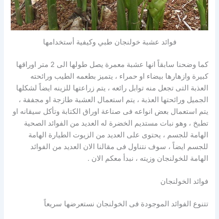
فوائد عشبة خولنجان طبي وكيفية أستخدامها
كما وضحنا سابقاً انها عشبة معمرة يصل طولها الى 2 متر اوراقها
كبيرة وازهارها بيضاء او حمراء ، يتميز بطعمه الطيب ورائحته
العذبة التى تجعل منه توابل رائعه ، يتم زراعتها للزينه ايضاً لشكلها
الجميل ورائحتها العذبة ، يتم استعمال العشبة طازجة او مجففة ،
يتم استعمال بعض انواعه فى صناعة اوراق الكتابة وتأكل سيقانه او
تطبخ ، وهو نبات مستديم الخضرة له العديد من الفوائد الصحية
الهامة للجسم ، يحتوى على العديد من الزيوت الطيارة الهامة
للجسم ايضاً ، سوف نتناول فى مقالنا الان العديد من الفوائد
الهامة للخولنجان وزيته ، نبدأ معكم الان .
فوائد الخولنجان
تتنوع الفوائد الموجودة فى الخولنجان نستعرضها سريعاً