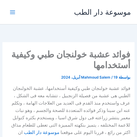
خطي
موسوعة دار الطب
لى
لمحتوى
فوائد عشبة خولنجان طبي وكيفية
أستخدامها
بواسطة
19 أبريل، 2024
/
Mahmoud Salem
فوائد عشبة خولنجان طبي وكيفية أستخدامها، عشبة الخولنجان
الطبي هى عشبة من فصيلة الزنجبيل ، تتشابه معه فى الشكل ،
عرف واستخدم منذ القدم فى العديد من العلاجات الهامة ، وتكلم
عنه ابن سينا وذكر فوائده المتعددة للصحة والجسم ، وهو نبات
معمر ينتشر زراعته فى دول شرق اسيا ، ويستخدم بكثره كتوابل
للاعمة المختلفه ، يتميز بنكهته المميزة التى تعطى للطعام مذاق
اكثر من رائع ، قررنا اليوم على موقعنا
موسوعة دار الطب
ان