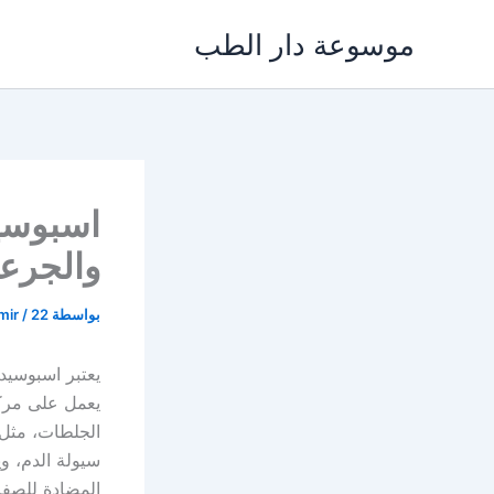
خطي
موسوعة دار الطب
لى
لمحتوى
والجرع
بواسطة
22 يناير، 2022
/
mir
يعمل على مركز
الجلطات، مثل ا
سيولة الدم، و
المضادة للصفائ