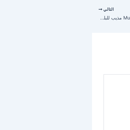
التالي
ميكوسولفان Mucosolvan مذيب للبلغم وموسع للشعب