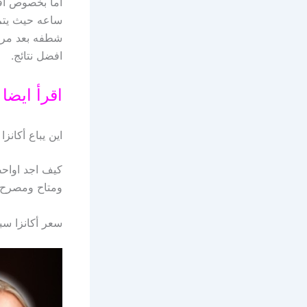
اما بخصوص افض
شطفه بعد مرور
افضل نتائج.
اقرأ ايضا
اين يباع أكانز
كيف اجد اواحص
ومتاح ومصرح ب
سعر أكانزا سب