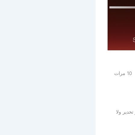
اما عن سعر سبراي أكانزا فيبلغ سعر العبوه الواحدة 55 جنيه مصري والعبوه تكفي 10 مرات
خدير ولا