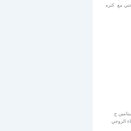
حتي مع كثره
يتامين ج
اء الزوجي