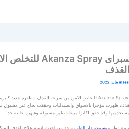
‏أكانزا سبراى ‏‎Akanza Spray‎
لقذف
maes
‏ ‏أكانزا سبراى ‏‎Akanza Spray‎‏ للتخلص الامن من سرعة القذف ، طفرة جديد 
ذف ظهرت مؤخرا بالاسواق والصيدليات وحققت نجاج غير مسبوق لما 
ستخدميها وقد حقق اكانزا مبيعات غير مسبوقة وشهرة عالية جدا.
 مع زوار
موسوعة دار الطب
واحد من احدث ادوية علاج القذف المبكر 