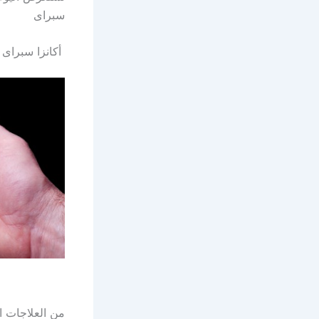
سبراى
‏أكانزا سبراى ‏‎Akanza Spray‎‏
من العلاجات ا