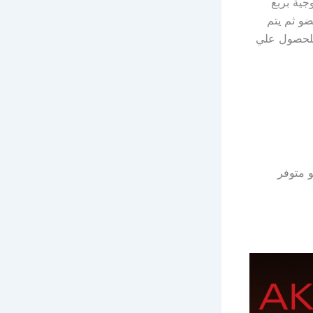
جية بربع
العضو ثم يتم
 للحصول علي
 متوفر