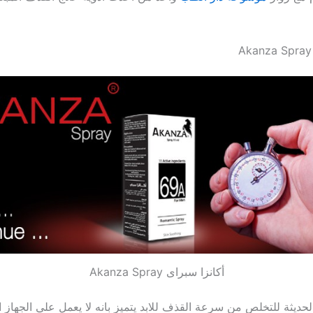
‏أكانزا سبراى ‏‎Akanza Spray‎‏
لحديثة للتخلص من سرعة القذف للابد يتميز بانه لا يعمل علي الجهاز 