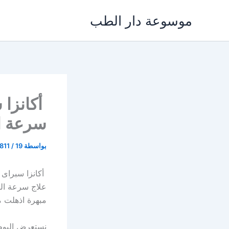
خطي
موسوعة دار الطب
لى
لمحتوى
سرعة ا
بواسطة
19 يناير، 2022
/
811
علاج سرعة الق
مبهرة اذهلت م
نستعرض اليوم