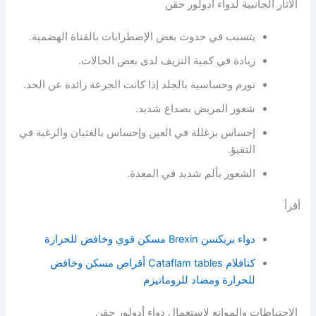
الآثار الجانبية لدواء أدولور حقن
يتسبب في حدوث بعض الإضطرابات بالقناة الهضمية.
زيادة في كمية النزيف لدى بعض الحالات.
تورم وحساسية بالجلد إذا كانت الجرعة زائدة عن الحد.
شعور المريض بصداع شديد.
إحساس بزغللة في العين وإحساس بالغثيان والرغبة في
التقيؤ.
الشعور بألم شديد في المعدة.
أقرأ
دواء بريكسن Brexin مسكن قوي وخافض للحرارة
كتافلام Cataflam tables أقراص مسكن وخافض
للحرارة ومضاد للروماتيزم
الإحتياطات والموانع لإستعمال دواء أدولور حقن