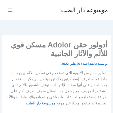
خطي
موسوعة دار الطب
لى
لمحتوى
أدولور حقن Adolor مسكن قوي
للألم والآثار الجانبية
بواسطة
عائشة احمد
/
20 يناير، 2022
أدولور حقن من الأدوية التي تستخدم في تسكين الألم ويوجد بها
مادة فعالة تعرف بإسم كيتورولاك تروميثامين، ويمكن إستخدام
هذه الحقن على أنها مضاد للإلتهابات لتوقف الشعور بالألم لدى
الشخص المريض، ومن خلال هذا المقال سوف نتعرف أكثر على
طريقة إستخدامه والجرعات والدواعي والموانع والإحتياطات والآثار
الجانبية له فتابعوا معنا، عبر موقع
موسوعة دار الطب
.