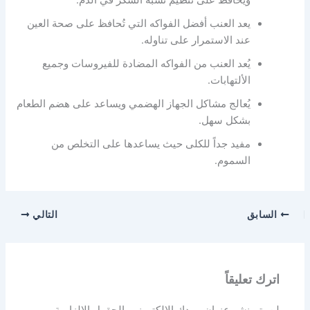
ويحافظ على تنظيم نسبة السكر في الدم.
يعد العنب أفضل الفواكه التي تُحافظ على صحة العين
عند الاستمرار على تناوله.
يُعد العنب من الفواكه المضادة للفيروسات وجميع
الألتهابات.
يُعالج مشاكل الجهاز الهضمي ويساعد على هضم الطعام
بشكل سهل.
مفيد جداً للكلى حيث يساعدها على التخلص من
السموم.
السابق
التالي
اترك تعليقاً
لن يتم نشر عنوان بريدك الإلكتروني.
الحقول الإلزامية