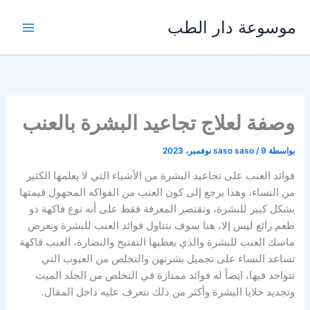
خطي
موسوعة دار الطب
لى
لمحتوى
وصفة لعلاج تجاعيد البشرة بالعنب
بواسطة
9 نوفمبر، 2023
/
saso saso
فوائد العنب على تجاعيد البشرة من الأشياء التي لا يعلمها الكثير
من النساء، وهذا يرجع إلى كون العنب من الفواكه المجهول قيمتها
بشكل كبير للبشرة، وتقتصر المعرفة فقط على أنه نوع فاكهة ذو
طعم رائع ليس إلا، هنا سوف نتناول فوائد العنب للبشرة ونعرض
ماسك العنب للبشرة والذي يعطيها التفتيح والنضارة، العنب فاكهة
تساعد النساء على تجميل بشرتهن والتخلص من العيوب التي
تتواجد فيها، ايضاً له فوائد ممتازة في التخلص من الجلد الميت
وتجديد خلايا البشرة وأكثر من ذلك نتعرف عليه داخل المقال.