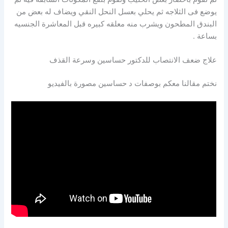
يوضع فى الثلاجه ثم يحلي بعسل النحل النقي ويضاف له بعض من
البندق المطحون ويشرب منه معلقه كبيره قبل المعاشرة الجنسيه
بساعة .
علاج ضعف الانتصاب للدكتور حساسين وسرعة القذف
نختم مقالنا معكم بوصفات د حساسين مصورة بالفيديو