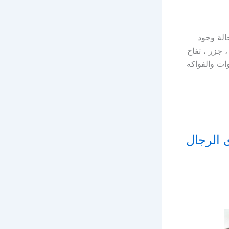
الة وجود
 جزر ، تفاح
 الخضروات والفواكه
شعر لدى الرجال