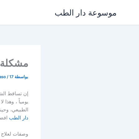
خطي
موسوعة دار الطب
لى
لمحتوى
مشكلة 
بواسطة
17 نوفمبر، 2021
/
saso
إن تساقط الشع
يومياً ، وهذا 
الطبيعي، وحي
دار الطب
افضل
وصفات لعلاج 