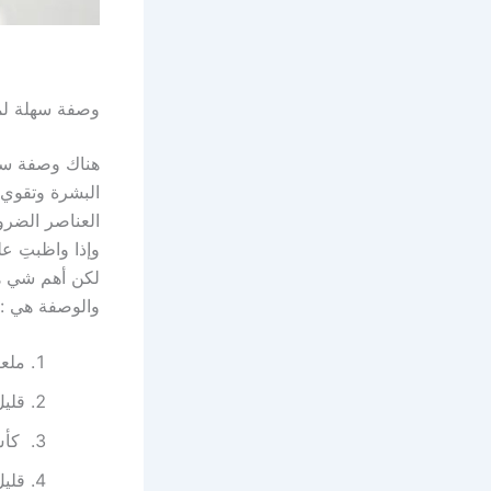
وصفة سهلة لم
هناك وصفة سهل
البشرة وتقوي
العناصر الضرو
وإذا واظبتِ عل
لكن أهم شي هو 
والوصفة هي :
ملع
قليل
كأس
قليل