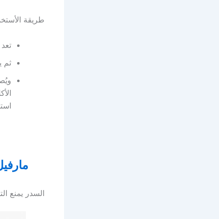
طريقة الأستخد
تعد 
ثم ي
ويُص
الأك
استم
مارفيل كريم arvel Cream
السدر يمنع ال