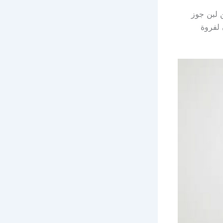
يع أنواع الشعر إضافة 5 ملاعق من لبن جوز
 لفروة