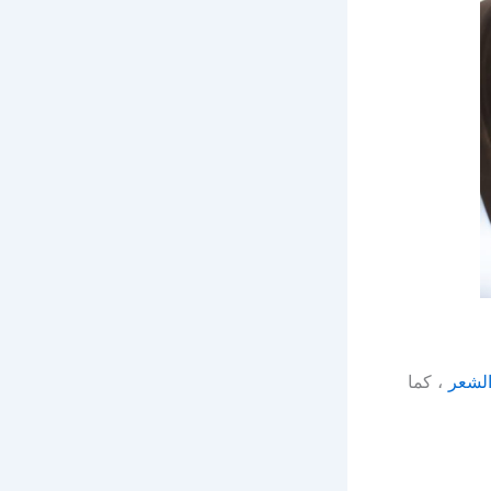
لشعر
، كما