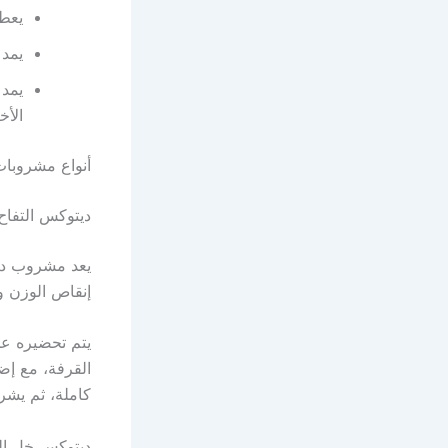
يعط
يمد 
يمد 
الأخ
أنواع مشروبات
ديتوكس التفاح
يعد مشروب ديت
إنقاص الوزن 
يتم تحضيره ع
القرفة، مع إض
كاملة، ثم يشرب
ديتوكس خل الت