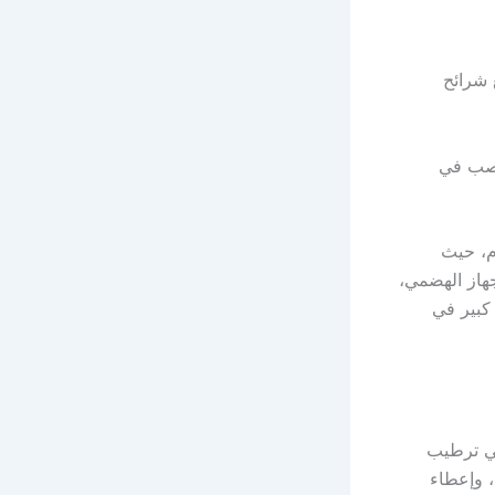
 شرائح
تصب في
م، حيث
هاز الهضمي،
كبير في
في ترطيب
 وإعطاء