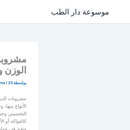
خطي
موسوعة دار الطب
لى
لمحتوى
مشروبات
الوزن 
بواسطة
25 يناير، 2022
/
ama
مشروبات الديت
الأنواع منها، 
التخسيس وخسا
كالفواكه أو ال
وتفيد في عملي