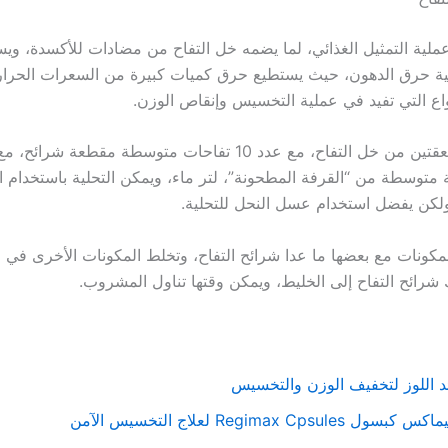
عملية التمثيل الغذائي، لما يضمه خل التفاح من مضادات للأكسدة، وي
ة حرق الدهون، حيث يستطيع حرق كميات كبيرة من السعرات الحرارية
اع التي تفيد في عملية التخسيس وإنقاص الوزن.
ويتكون من ملعقتين من خل التفاح، مع عدد 10 تفاحات متوسطة مقطع
 متوسطة من “القرفة المطحونة”، لتر ماء، ويمكن التحلية باستخدام ا
لكن يفضل استخدام عسل النحل للتحلية.
كونات مع بعضها ما عدا شرائح التفاح، وتخلط المكونات الأخرى في ا
شرائح التفاح إلى الخليط، ويمكن وقتها تناول المشروب.
د اللوز لتخفيف الوزن والتخسيس
بسول Regimax Cpsules لعلاج التخسيس الآمن