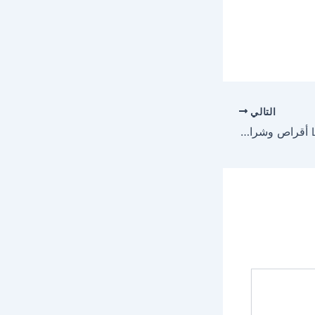
التالي
ليفوهستام Levohistam أقراص وشراب لعلاج حساسية الأنف والجرعة المسموح بها