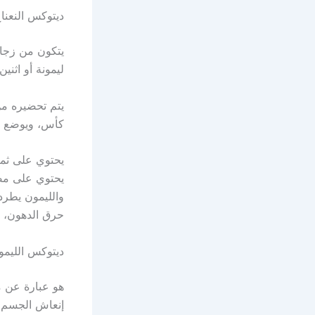
ديتوكس النعناع
يتكون من زجاج
ليمونة أو اثني
يتم تحضيره من
كأس، ويوضع عل
يحتوي على ثمر
يحتوي على مضا
والليمون يطرد
حرق الدهون، 
ديتوكس الليمو
هو عبارة عن م
إنعاش الجسم،