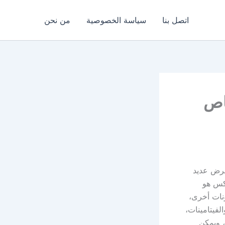
اتصل بنا
سياسة الخصوصية
من نحن
اص
عرض عديد
وكس هو
نات أخرى،
لفيتامينات،
، ويمكن