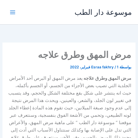
خطي
موسوعة دار الطب
لى
لمحتوى
مرض المهق وطرق علاجه
بواسطة
1 فبراير، 2022
/
Esraa fakhry
مرض المهق وطرق علاجه
يعد مرض المهق أو البرص أحد الأمراض
الجلدية التي تصيب بعض الأجزاء من الجسم، أو الجسم بأكمله،
حيث انه ينتشر على شكل بقع مختلفة الشكل والحجم، وقد يتسبب
في تغيير لون الجلد، والشعر، والعينين، ويحدث هذا المرض نتيجة
إلى عدم وجود صبغة الميلانين، حيث تقوم هذه المادة إعطاء الجلد
لونه الطبيعي، وتحمي من الأشعة الفوق بنفسجية، وسنتعرف عبر
موقعنا ” موسوعة دار الطب ” على ماهية مرض المهق، والأعراض
التي تدل على الإصابة بها وكذلك سنتناول الأسباب التي أدت إلى
وجود ذلك المرض بالجسم، وفي الأخير سنتعرف على طرق علاج