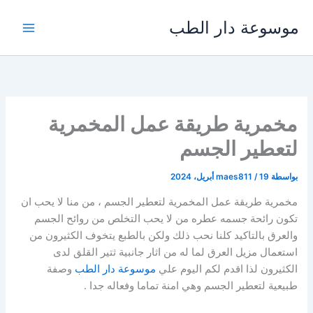
خطي
موسوعة دار الطب
لى
لمحتوى
مخمرية طريقة عمل المخمرية
لتعطير الجسم
بواسطة
19 أبريل، 2024
/
maes811
مخمرية طريقة عمل المخمرية لتعطير الجسم ، من منا لا يحب ان
تكون رائحة جسمه عطره من لا يحب التخلص من روائح الجسم
والعرق بالتاكيد كلنا نحب ذلك ولكن بالطبع يتخوف الكثيرون من
استعمال مزيل العرق لما له من اثار جانبية ثتير القلق لدى
الكثيرون لذا اقدم لكم اليوم علي
موسوعة دار الطب
وصفة
طبيعية لتعطير الجسم وهي امنة تماما وفعاله جدا .