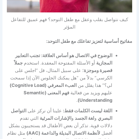
كيف نتواصل بقلب وعقل مع طفل التوحد؟ فهم عميق للتفاعل
المؤثر
مفاتيح أساسية لتعزيز تفاعلك مع طفل التوحد:
الوضوح في الاتصال هو أساس العلاقة:
تجنب التعابير
المجازية
أو الأسئلة المفتوحة المعقدة. استخدم
جملاً
قصيرة وموجزة
؛ على سبيل المثال، قل “اجلس على
الكرسي” بدلاً من “هل يمكنك الجلوس الآن إذا سمحت
لي؟” هذا يقلل من
العبء المعرفي (Cognitive Load)
عليهم ويزيد من فعالية
فهم المعنى (Semantic
.
Understanding)
اللغة ليست الكلمات فقط:
علينا أن نركز على
التواصل
البصري
و
لغة الجسد
و
الإشارات المرئية
التي تقدم
دلالات قوية. تذكر أن بعض الأطفال قد يستجيبون بشكل
أفضل
لأنظمة الاتصال البديلة والداعمة (AAC)
مثل نظام