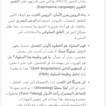
تبادل الصور (PECS)، والتي تعزز قدرتهم على
التعبير
اللغوي (Expressive Language)
.
بناء الروتين يعزز الأمان:
الروتين الثابت
هو الملاذ الآمن
للطفل المصاب بالتوحد. استخدام
الدعم البصري
ليس
رفاهية، بل هو أداة ضرورية للتنبؤ بما سيحدث، مما يقلل
بشكل كبير من
القلق السلوكي
والاندفاعات غير
المبررة.
فهم السلوك هو الخطوة الأولى للتعديل:
عندما يظهر
الطفل
سلوكًا صعبًا
،
لا يجب أن نأخذه على محمل
شخصي
. يجب أن نسأل:
ما هي وظيفة هذا السلوك؟
هل
هو للهروب من مهمة ما، أو للحصول على شيء معين،
أو
للتنظيم الذاتي (Self-Regulation)
؟ هذا ما يعلمنا
إياه
تحليل وظيفة السلوك (FBA)
.
كن شريكًا في اللعب:
ابدأ بالانضمام إلى لعب الطفل –
حتى لو كان
لعبًا نمطيًا (Stimming)
– ثم قدم نموذجًا
للتفاعل المشترك
و
أخذ الأدوار (Turn-Taking)
بخطوات
صغيرة وممتعة. هذا يساعد في تطوير المهارات
الاجتماعية بأسلوب طبيعي ودافئ، مع الأخذ بعين