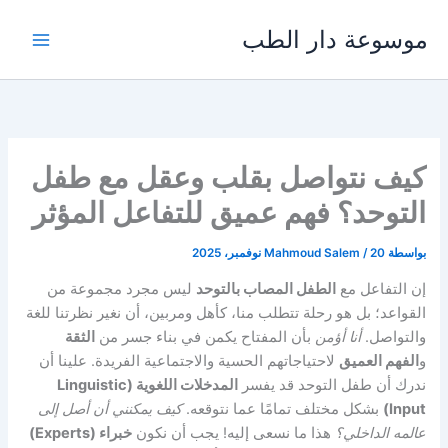
خطي
موسوعة دار الطب
لى
لمحتوى
كيف نتواصل بقلب وعقل مع طفل
التوحد؟ فهم عميق للتفاعل المؤثر
بواسطة
20 نوفمبر، 2025
/
Mahmoud Salem
إن التفاعل مع
الطفل المصاب بالتوحد
ليس مجرد مجموعة من
القواعد؛ بل هو رحلة تتطلب منا، كأهل ومربين، أن نغير نظرتنا للغة
والتواصل.
أنا أؤمن
بأن المفتاح يكمن في بناء جسر من
الثقة
و
الفهم العميق
لاحتياجاتهم الحسية والاجتماعية الفريدة. علينا أن
ندرك أن طفل التوحد قد يفسر
المدخلات اللغوية (Linguistic
Input)
بشكل مختلف تمامًا عما نتوقعه.
كيف يمكنني أن أصل إلى
عالمه الداخلي؟
هذا ما نسعى إليه! يجب أن نكون
خبراء (Experts)