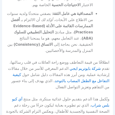
الاعتبار
الاحتياجات الحسية
الخاصة بهم.
المصداقية هي عامل الثقة:
بصفتي متحدثًا ولديه سنوات
من الاطلاع على الأبحاث،
أؤكد لك
أن الالتزام بـ
أفضل
الممارسات القائمة على الأدلة (Evidence-Based
Practices)
، مثل مبادئ
التحليل التطبيقي للسلوك
(ABA)
، عند التعامل معهم، هو ما يمنحنا النتائج
الحقيقية. نحن بحاجة إلى
الاتساق (Consistency)
بين
المنزل والمدرسة والأخصائيين.
انطلاقًا من قيمة التعاطف ووضع راحة العائلات في قلب رسالتها،
تقدم
شركة بايوتريم ايجي
الدعم المعرفي للأسر من خلال مقالات
إرشادية عملية. ومن أبرز هذه المقالات دليل شامل حول
كيفية
التفاعل مع الطفل المصاب بالتوحد
، الذي يهدف إلى بناء جسور
من التفاهم وتعزيز التواصل الفعال.
وتُكمل هذا الدعم بتقديم حلول غذائية مبتكرة، مثل منتج
آي كيو
بلس شراب
، الذي تم تطويره بعناية ليكون جزءًا من رحلة دعم
الصحة النفسية والجسدية للأطفال، ويعكس التزام الشركة بالجودة