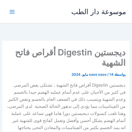
خطي
موسوعة دار الطب
لى
لمحتوى
ديجستين Digestin أقراص فاتح
الشهية
بواسطة
14 مايو، 2024
/
saso saso
ديجستين Digestin أقراص فاتح الشهية ، تشتكى بعض المرضى
في كثير من الأحيان على عدم أتمام عمليه الهضم جيدا بالجسم
وعدم الشهية ويتسبب ذلك في الضعف العام بالجسم ونقص الكثير
من الفيتامينات مما يؤدى إلى تدهور الحالة الصحية لدى المرضى،
وهنا تلعب كبسولات ديجيستين دورا هاما فهي تساعد على عملية
أتمام الهضم بشكل أحسن وأفضل وتعمل كفاتح قوى للشهية غير
انه يمد الجسم بكثير من الفيتامينات والمعادن التحى يحتاجها