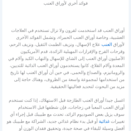
فوائد أخري لأوراق العنب
أوراق العنب قد استخدمت لقرون ولا تزال تستخدم في العلاجات
العشبية، وخاصة أوراق العنب الحمراء، وتشمل الفوائد الأخرى
لأوراق
العنب
علاج الإسهال، ونزيف الطمث الثقيل، ونزيف الرحم،
وقرحات القرح والإفرازات المهبلية الزائدة، قدم الأمريكيون
الأصليون أوراق العنب إلى الشاي للإسهال والتهاب الكبد وآلام في
المعدة وآلام القلاع، كانوا يستخدمون أوراق العنب الذائبة للثديين،
والروماتيزم، والصداع والحمى، في حين أن أوراق العنب لها تاريخ
من استخدامها لمجموعة واسعة من الظروف، وهناك حاجة إلى
مزيد من البحوث لتحديد فعاليتها الحقيقية.
اغسل جيدا أوراق العنب الطازجة قبل الاستهلاك، إذا كنت تستخدم
أوراق العنب المعبأ في زجاجات، فإن شطفها قبل الاستخدام
سوف يزيل بعض الصوديوم الزائد، تحدث مع طبيبك قبل إجراء أي
تغييرات
غذائية
أو قبل بدء نظام غذائي جديد، الشراكة مع طبيبك هو
أفضل وسيلة للبقاء في صحة جيدة، وتحقيق فقدان الوزن أو