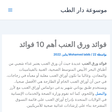
خطي
موسوعة دار الطب
لى
لمحتوى
فوائد ورق العنب أهم 10 فوائد
بواسطة
22 يناير، 2022
/
Mohamed labib
فوائد ورق العنب
عديدة حيث أن ورق العنب يعتبر غذاء شعبي من
أطباق البحر الأبيض المتوسط ​​الصحية، الغنية بالفيتامينات
والمعادن، وغالبا ما تكون أوراق العنب معلبة أو معبأه في زجاجات،
في حين أن أوراق العنب الخام أو الطازجة هي الأفضل صحيا،.
ويستخدم طبق يوناني شهير يدعى دولماس أوراق العنب مع لأرز
والبصل
واللحوم، كما انه تقوم وزارة الصحة والخدمات الإنسانية
في الولايات المتحدة بإدراج أوراق العنب على قائمة التسوق
المقترحة بناء على إرشادات غذائية صحية للأمريكيين.