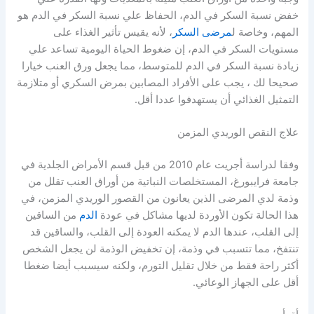
خفض نسبة السكر في الدم، الحفاظ علي نسبة السكر في الدم هو
المهم، وخاصة ل
مرضى السكر
، لأنه يقيس تأثير الغذاء على
مستويات السكر في الدم، إن ضغوط الحياة اليومية تساعد علي
زيادة نسبة السكر في الدم للمتوسط، مما يجعل ورق العنب خيارا
صحيحا لك ، يجب على الأفراد المصابين بمرض السكري أو متلازمة
التمثيل الغذائي أن يستهدفوا عددا أقل.
علاج النقص الوريدي المزمن
وفقا لدراسة أجريت عام 2010 من قبل قسم الأمراض الجلدية في
جامعة فرايبورغ، المستخلصات النباتية من أوراق العنب تقلل من
وذمة لدي المرضى الذين يعانون من القصور الوريدي المزمن، في
هذا الحالة تكون الأوردة لديها مشاكل في عودة
الدم
من الساقين
إلى القلب، عندها الدم لا يمكنه العودة إلى القلب، والساقين قد
تنتفخ، مما تتسبب في وذمة، إن تخفيض الوذمة لن يجعل الشخص
أكثر راحة فقط من خلال تقليل التورم، ولكنه سيسبب أيضا ضغطا
أقل على الجهاز الوعائي.