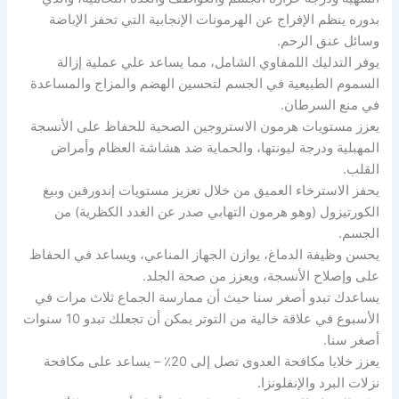
بدوره ينظم الإفراج عن الهرمونات الإنجابية التي تحفز الإباضة
وسائل عنق الرحم.
يوفر التدليك اللمفاوي الشامل، مما يساعد علي عملية إزالة
السموم الطبيعية في الجسم لتحسين الهضم والمزاج والمساعدة
في منع السرطان.
يعزز مستويات هرمون الاستروجين الصحية للحفاظ على الأنسجة
المهبلية ودرجة ليونتها، والحماية ضد هشاشة العظام وأمراض
القلب.
يحفز الاسترخاء العميق من خلال تعزيز مستويات إندورفين وبيغ
الكورتيزول (وهو هرمون التهابي صدر عن الغدد الكظرية) من
الجسم.
يحسن وظيفة الدماغ، يوازن الجهاز المناعي، ويساعد في الحفاظ
على وإصلاح الأنسجة، ويعزز من صحة الجلد.
يساعدك تبدو أصغر سنا حيث أن ممارسة الجماع ثلاث مرات في
الأسبوع في علاقة خالية من التوتر يمكن أن تجعلك تبدو 10 سنوات
أصغر سنا.
يعزز خلايا مكافحة العدوى تصل إلى 20٪ – يساعد على مكافحة
نزلات البرد والإنفلونزا.